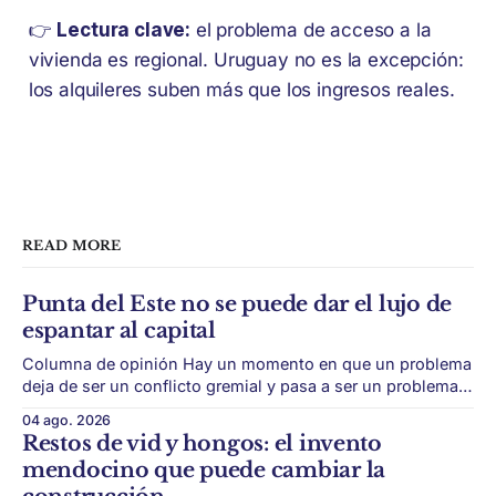
👉
Lectura clave:
el problema de acceso a la
vivienda es regional. Uruguay no es la excepción:
los alquileres suben más que los ingresos reales.
READ MORE
Punta del Este no se puede dar el lujo de
espantar al capital
Columna de opinión Hay un momento en que un problema
deja de ser un conflicto gremial y pasa a ser un problema
de país. Maldonado está en ese punto, y conviene decirlo
04 ago. 2026
sin rodeos: lo que está en juego en Punta del Este no es
Restos de vid y hongos: el invento
una obra, ni una temporada,
mendocino que puede cambiar la