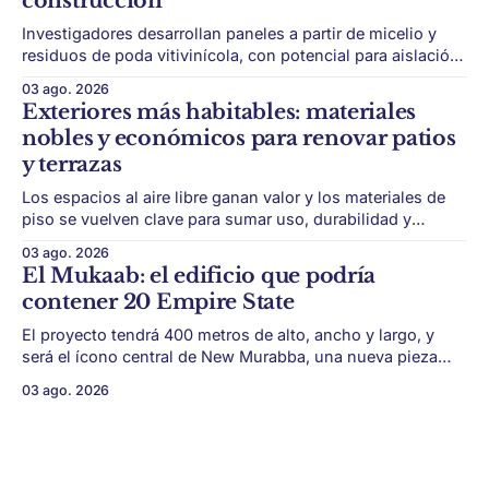
construcción
Investigadores desarrollan paneles a partir de micelio y
residuos de poda vitivinícola, con potencial para aislación
térmica y acústica de menor impacto ambiental. Mendoza
03 ago. 2026
puede convertir un residuo vitivinícola en un material de
Exteriores más habitables: materiales
construcción. El desarrollo parte de restos de poda de vid
nobles y económicos para renovar patios
y micelio, la parte vegetativa de los
y terrazas
Los espacios al aire libre ganan valor y los materiales de
piso se vuelven clave para sumar uso, durabilidad y
estética sin encarar una gran obra. Patios, jardines chicos
03 ago. 2026
y terrazas se volvieron protagonistas de la vivienda.
El Mukaab: el edificio que podría
Después de años en los que el exterior era visto como un
contener 20 Empire State
plus,
El proyecto tendrá 400 metros de alto, ancho y largo, y
será el ícono central de New Murabba, una nueva pieza
urbana vinculada al plan Visión 2030. Arabia Saudita
03 ago. 2026
avanza con una de las obras más ambiciosas del
urbanismo global. En el corazón de Riad comenzó la
construcción de El