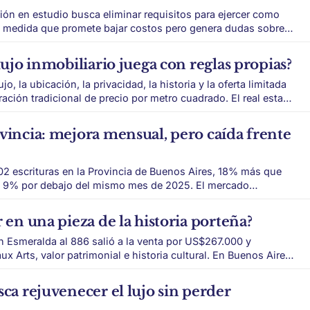
ión en estudio busca eliminar requisitos para ejercer como
na medida que promete bajar costos pero genera dudas sobre
 lujo inmobiliario juega con reglas propias?
jo, la ubicación, la privacidad, la historia y la oferta limitada
tradicional de precio por metro cuadrado. El real estate
 lógica distinta al mercado tradicional. En zonas como
hico o José
ovincia: mejora mensual, pero caída frente
702 escrituras en la Provincia de Buenos Aires, 18% más que
por debajo del mismo mes de 2025. El mercado
eñal mixta en junio. Por un lado, las operaciones
frente al mes anterior.
r en una pieza de la historia porteña?
 Esmeralda al 886 salió a la venta por US$267.000 y
, valor patrimonial e historia cultural. En Buenos Aires
es capaces de contar una parte de la historia de la ciudad.
pleno
sca rejuvenecer el lujo sin perder