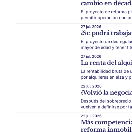
cambio en décad
El proyecto de reforma pr
permitir operación nacion
nuevos jugadores. El mercado inmobiliario argentino podría estar frente a una
27 jul. 2026
transformación profunda. El proyecto impulsado por el Gobierno busca redefinir
¿Se podrá trabajar
corretaje inmobiliario: de
El proyecto de desregulac
mayor de edad y tener tí
actores y plataformas. La reforma inmobiliaria suma un nuevo capítulo. El Gobierno
27 jul. 2026
incluyó dentro de su pa
La renta del alqu
La rentabilidad bruta de
por alquileres en alza y 
alquiler vuelve a despertar inter
22 jul. 2026
los que la renta residenci
¿Volvió la negoci
Después del sobreprecio
vuelven a definirse por ta
mercado inmobiliario de CABA entró
22 jul. 2026
generó el regreso del cré
Más competencia 
sus expectativas.
reforma inmobili