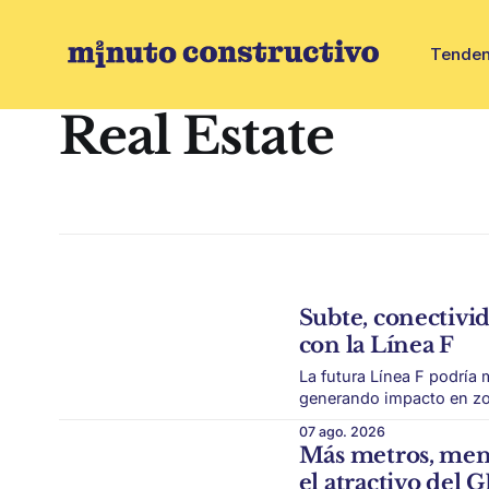
Tenden
Real Estate
Subte, conectivid
con la Línea F
La futura Línea F podría m
generando impacto en zonas con
de transporte puede cambiar el m
07 ago. 2026
subte busca mejorar la c
Más metros, menor
el atractivo del 