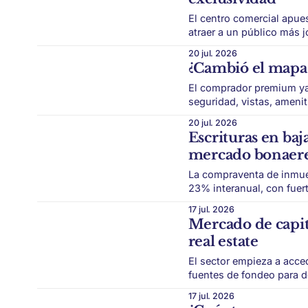
El centro comercial apues
atraer a un público más joven y cosmopolita. E
Patio Bullrich, uno de l
20 jul. 2026
reconversión orientada a 
¿Cambió el mapa 
El comprador premium ya n
seguridad, vistas, amenities 
inmobiliario premium de 
20 jul. 2026
Durante décadas, Recolet
Escrituras en baj
diverso: Palermo,
mercado bonaer
La compraventa de inmue
23% interanual, con fuerte retroce
bonaerense volvió a mostrar una señal 
17 jul. 2026
9.068 compraventas de i
Mercado de capita
real estate
El sector empieza a acce
fuentes de fondeo para de
bajos. El financiamiento vuelve a ser una de las claves del mercado inmobiliario
17 jul. 2026
argentino. Después de años con crédito limitado, los desarrolladores y brokers