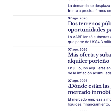
La demanda se desplaza 
frente a precios firmes en CA
vuelve a ganar protagonismo en el map
07 ago. 2026
crédito hipotecario más 
Dos terrenos públ
oportunidades pa
La AABE lanzó subastas 
que parte de US$4,3 mill
disponibilidad de tierra 
07 ago. 2026
del mercado. La
Más oferta y sub
alquiler porteño
En julio, los alquileres
de la inflación acumulada del período. El mercado de
mostrar una dinámica distinta. Después del fuerte reacomodamiento
07 ago. 2026
derogación de la Ley de A
¿Dónde están las
mercado inmobil
El mercado empieza a mov
liquidez, financiamiento
El real estate atraviesa un cambio de paradi