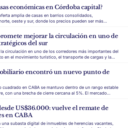
propiedad, conservarla y esperar la valorización. Ese modelo
sas económicas en Córdoba capital?
ferta amplia de casas en barrios consolidados,
orte, oeste y sur, donde los precios pueden ser más
parece como una alternativa
der a una casa con un ticket más bajo que en otros
 promete mejorar la circulación en uno de
tratégicos del sur
 la circulación en uno de los corredores más importantes del
o en el movimiento turístico, el transporte de cargas y la
de su agenda de desarrollo. El proyecto
obiliario encontró un nuevo punto de
tro cuadrado en CABA se mantuvo dentro de un rango estable
con una brecha de cierre cercana al 5%. El mercado
 a mostrar una señal de mayor previsibilidad. Después de
ios registrada durante 2025, el primer
esde US$36.000: vuelve el remate de
tes en CABA
á una subasta digital de inmuebles de herencias vacantes,