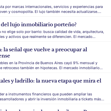
ta por marcas internacionales, servicios y experiencias para
l lujo también necesita actualizarse.
os shoppings más exclusivos de Buenos Aires, atraviesa una
sostener a su público tradicional y, al mismo tiempo, captar
del lujo inmobiliario porteño?
o elige solo por barrio: busca calidad de vida, arquitectura,
y activos que realmente se diferencien. El mercado
Buenos Aires atraviesa una transformación silenciosa.
a fue sinónimo de lujo porteño. Pero hoy el mapa es más
a: la señal que vuelve a preocupar al
ense
bles en la Provincia de Buenos Aires cayó 9% mensual y
so también en hipotecas. El mercado inmobiliario
de deterioro. Durante mayo se registraron
nmuebles en la Provincia de Buenos Aires, según datos
les y ladrillo: la nueva etapa que mira el
der a instrumentos financieros que pueden ampliar las
sarrolladores y abrir la inversión inmobiliaria a tickets más