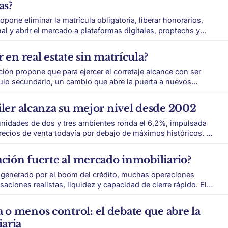
as?
opone eliminar la matrícula obligatoria, liberar honorarios,
al y abrir el mercado a plataformas digitales, proptechs y
 el
 en real estate sin matrícula?
jaría de ser
ión propone que para ejercer el corretaje alcance con ser
tulo secundario, un cambio que abre la puerta a nuevos
quete de desregulación una modificación profunda
iler alcanza su mejor nivel desde 2002
 unidades de dos y tres ambientes ronda el 6,2%, impulsada
precios de venta todavía por debajo de máximos históricos. El
és entre inversores inmobiliarios. Después de años en
al parecía poco atractiva
ación fuerte al mercado inmobiliario?
 generado por el boom del crédito, muchas operaciones
saciones realistas, liquidez y capacidad de cierre rápido. El
 en una nueva etapa. Después del impulso que
dito hipotecario, muchos propietarios ajustaron hacia arriba
o menos control: el debate que abre la
aria