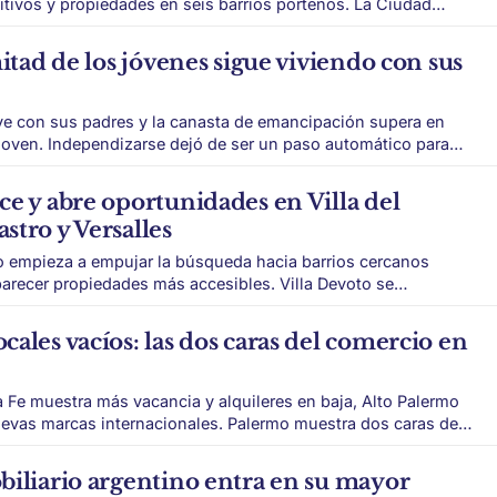
os y propiedades en seis barrios porteños. La Ciudad
ropiedades provenientes de herencias vacantes. El remate
de agosto desde las 10 y estará a cargo
mitad de los jóvenes sigue viviendo con sus
ve con sus padres y la canasta de emancipación supera en
 automático para
ica cada vez más difícil. Un estudio del Centro de
 de UADE reveló que el
ce y abre oportunidades en Villa del
stro y Versalles
o empieza a empujar la búsqueda hacia barrios cercanos
 propiedades más accesibles. Villa Devoto se
s barrios residenciales más buscados de CABA. Su
as, plazas, oferta gastronómica, identidad barrial y nuevos
ales vacíos: las dos caras del comercio en
en una
a Fe muestra más vacancia y alquileres en baja, Alto Palermo
internacionales. Palermo muestra dos caras del
portantes
os y valores de alquiler más bajos. Por otro,
biliario argentino entra en su mayor