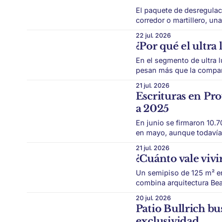
El paquete de desregulac
corredor o martillero, u
seguridad jurídica. El mercado inmobiliario podría quedar atravesado por una nueva
22 jul. 2026
discusión regulatoria. El Gobierno prepara un paquete de reformas económicas que
¿Por qué el ultra
alcanza a distintos
En el segmento de ultra lu
pesan más que la comparación 
de ultra lujo funciona con una
21 jul. 2026
Barrio Parque, Palermo C
Escrituras en Pr
a 2025
En junio se firmaron 10.
en mayo, aunque todavía 9% 
inmobiliario bonaerense mostró una s
21 jul. 2026
de compraventa crecieron 
¿Cuánto vale vivi
Un semipiso de 125 m² en
combina arquitectura Beaux Arts
todavía existen propiedad
20 jul. 2026
En Esmeralda al 886, en 
Patio Bullrich bu
exclusividad