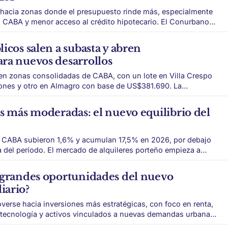
hacia zonas donde el presupuesto rinde más, especialmente
BA y menor acceso al crédito hipotecario. El Conurbano
a inmobiliario. La lógica es simple: con el
limitado y los precios de CABA todavía
icos salen a subasta y abren
ra nuevos desarrollos
en zonas consolidadas de CABA, con un lote en Villa Crespo
ones y otro en Almagro con base de US$381.690. La
en barrios consolidados de CABA vuelve a estar en el centro
as más moderadas: el nuevo equilibrio del
 en CABA subieron 1,6% y acumulan 17,5% en 2026, por debajo
 alquileres porteño empieza a
 que siguió a la
lquileres, la mayor
 grandes oportunidades del nuevo
iario?
erse hacia inversiones más estratégicas, con foco en renta,
, tecnología y activos vinculados a nuevas demandas urbanas.
gma. Durante años, invertir en ladrillo fue