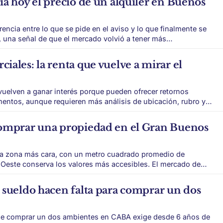
ia hoy el precio de un alquiler en Buenos
rencia entre lo que se pide en el aviso y lo que finalmente se
, una señal de que el mercado volvió a tener más
que
ales: la renta que vuelve a mirar el
vuelven a ganar interés porque pueden ofrecer retornos
mentos, aunque requieren más análisis de ubicación, rubro y
ta residencial mejoró, pero sigue siendo moderada en
comprar una propiedad en el Gran Buenos
la zona más cara, con un metro cuadrado promedio de
 conserva los valores más accesibles. El mercado de
enos Aires se mueve con diferencias muy marcadas entre
, el metro cuadrado promedio se ubica
 sueldo hacen falta para comprar un dos
e comprar un dos ambientes en CABA exige desde 6 años de