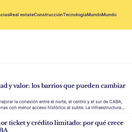
cias
Real estate
Construcción
Tecnología
Mundo
Mundo
ad y valor: los barrios que pueden cambiar
ejorar la conexión entre el norte, el centro y el sur de CABA,
 menor acceso histórico al subte. La infraestructura
apa inmobiliario de una ciudad. La futura Línea F del
onexión
 ticket y crédito limitado: por qué crece
GBA