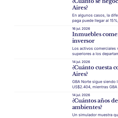
¿Cuánto se negoc
empiezan
Aires?
En algunos casos, la dife
paga puede llegar al 15%
negociación. El mercado de alquileres empieza a mostrar una dinámica distinta.
16 jul. 2026
Después de años en los 
Inmuebles comerci
inversor
Los activos comerciales 
superiores a los departa
riesgo. El inversor inmobiliario vuelve a mirar más allá del departamento tradicional. En
14 jul. 2026
un contexto donde la ren
¿Cuánto cuesta 
muchas zonas,
Aires?
GBA Norte sigue siendo 
US$2.404, mientras GBA Oeste
compraventa del Gran Bu
14 jul. 2026
zonas. En GBA Norte
¿Cuántos años de
ambientes?
Un simulador muestra qu