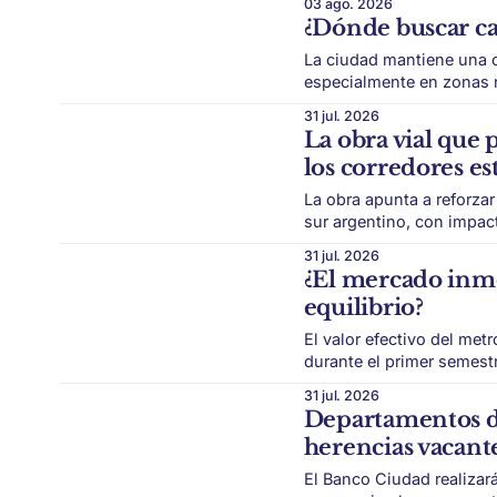
03 ago. 2026
sinónimo de comprar una 
¿Dónde buscar ca
sigue
La ciudad mantiene una o
especialmente en zonas n
competitivos que en áreas céntricas. Córdoba capital a
31 jul. 2026
para quienes buscan acce
La obra vial que
los corredores es
La obra apunta a reforzar
sur argentino, con impact
conectividad regional La Patagonia vuelve a poner a la infraestructura vial en el centro
31 jul. 2026
¿El mercado inm
equilibrio?
El valor efectivo del me
durante el primer semestre, 
inmobiliario porteño empieza
31 jul. 2026
la recomposición de prec
Departamentos d
herencias vacan
El Banco Ciudad realizar