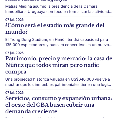
Matías Medina asumió la presidencia de la Cámara
Inmobiliaria Uruguaya con foco en formalizar la actividad,
mejorar capacitación y discutir el acceso a la vivienda. La
07 jul. 2026
Cámara Inmobiliaria Uruguaya tiene nuevo presidente.
¿Cómo será el estadio más grande del
Matías Medina, de 36 años, asumió como el titular más
mundo?
joven en la historia de la institución, fundada
El Trong Dong Stadium, en Hanói, tendrá capacidad para
135.000 espectadores y buscará convertirse en un nuevo
ícono global de la arquitectura deportiva. La arquitectura
07 jul. 2026
deportiva vuelve a escalar en ambición. En Hanói, Vietnam,
Patrimonio, precio y mercado: la casa de
avanza el proyecto del Trong Dong Stadium, que busca
Núñez que todos miran pero nadie
convertirse en el estadio de fútbol
compra
Una propiedad histórica valuada en US$640.000 vuelve a
mostrar que los inmuebles patrimoniales tienen una lógica
distinta al mercado residencial tradicional. No todas las
07 jul. 2026
propiedades se venden solo por ubicación y metros
Servicios, consumo y expansión urbana:
cuadrados. Algunas cargan con una historia, una identidad
el oeste del GBA busca cubrir una
y un valor simbólico que las vuelve únicas,
demanda creciente