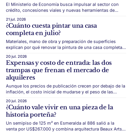
El Ministerio de Economía busca impulsar al sector con
crédito, concesiones viales y nuevas herramientas de
financiamiento para viviendas de clase media. La
21 jul. 2026
construcción vuelve a aparecer como una de las apuestas
¿Cuánto cuesta pintar una casa
del Gobierno para mover la actividad económica en el
completa en julio?
segundo semestre. El Ministerio de Economía trabaja en
medidas
Materiales, mano de obra y preparación de superficies
explican por qué renovar la pintura de una casa completa
dejó de ser una intervención menor. Pintar una casa
20 jul. 2026
completa puede parecer una reforma simple, pero el
Expensas y costo de entrada: las dos
presupuesto ya representa un gasto importante. Para una
trampas que frenan el mercado de
vivienda de 100 m², los materiales de
alquileres
Aunque los precios de publicación crecen por debajo de la
inflación, el costo inicial de mudarse y el peso de las
expensas siguen complicando el acceso. El mercado de
20 jul. 2026
alquileres porteño muestra una aparente calma, pero
¿Cuánto vale vivir en una pieza de la
debajo de los precios publicados aparecen nuevas
historia porteña?
tensiones. Según datos de Zonaprop, el alquiler
Un semipiso de 125 m² en Esmeralda al 886 salió a la
venta por US$267.000 y combina arquitectura Beaux Arts,