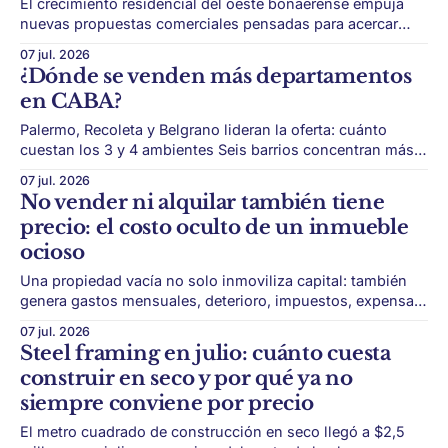
El crecimiento residencial del oeste bonaerense empuja
nuevas propuestas comerciales pensadas para acercar
servicios, gastronomía y consumo a zonas en expansión.
07 jul. 2026
El crecimiento urbano no se mide solo en viviendas.
¿Dónde se venden más departamentos
Cuando una zona suma población, también necesita
en CABA?
comercios, servicios, gastronomía, entretenimiento, salud,
educación y espacios de encuentro. Eso es lo
Palermo, Recoleta y Belgrano lideran la oferta: cuánto
cuestan los 3 y 4 ambientes Seis barrios concentran más
de 50.000 propiedades en venta: Palermo, Recoleta,
07 jul. 2026
Belgrano, Caballito, Balvanera y Núñez. La oferta de
No vender ni alquilar también tiene
departamentos en CABA está muy concentrada. Aunque la
precio: el costo oculto de un inmueble
Ciudad tiene propuestas en casi todos sus barrios,
ocioso
Una propiedad vacía no solo inmoviliza capital: también
genera gastos mensuales, deterioro, impuestos, expensas
y pérdida de oportunidad. Tener una propiedad vacía
07 jul. 2026
puede parecer una decisión neutra, pero no lo es. Cuando
Steel framing en julio: cuánto cuesta
un inmueble no se vende ni se alquila, el propietario no
construir en seco y por qué ya no
solo deja de generar ingresos. También asume
siempre conviene por precio
El metro cuadrado de construcción en seco llegó a $2,5