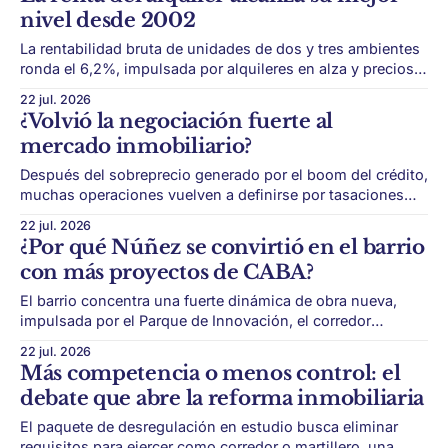
una oportunidad inmobiliaria. Durante años, la relación
nivel desde 2002
entre Posadas y Encarnación estuvo marcada por el
comercio y el
La rentabilidad bruta de unidades de dos y tres ambientes
ronda el 6,2%, impulsada por alquileres en alza y precios
de venta todavía por debajo de máximos históricos. El
22 jul. 2026
alquiler vuelve a despertar interés entre inversores
¿Volvió la negociación fuerte al
inmobiliarios. Después de años en los que la renta
mercado inmobiliario?
residencial parecía poco atractiva
Después del sobreprecio generado por el boom del crédito,
muchas operaciones vuelven a definirse por tasaciones
realistas, liquidez y capacidad de cierre rápido. El mercado
22 jul. 2026
inmobiliario de CABA entró en una nueva etapa. Después
¿Por qué Núñez se convirtió en el barrio
del impulso que generó el regreso del crédito hipotecario,
con más proyectos de CABA?
muchos propietarios ajustaron hacia arriba sus
expectativas.
El barrio concentra una fuerte dinámica de obra nueva,
impulsada por el Parque de Innovación, el corredor
Libertador y proyectos residenciales y corporativos de
22 jul. 2026
gran escala. Núñez se transformó en uno de los grandes
Más competencia o menos control: el
protagonistas del mercado inmobiliario porteño. En pocos
debate que abre la reforma inmobiliaria
años, dejó de ser visto solo como un barrio
El paquete de desregulación en estudio busca eliminar
requisitos para ejercer como corredor o martillero, una