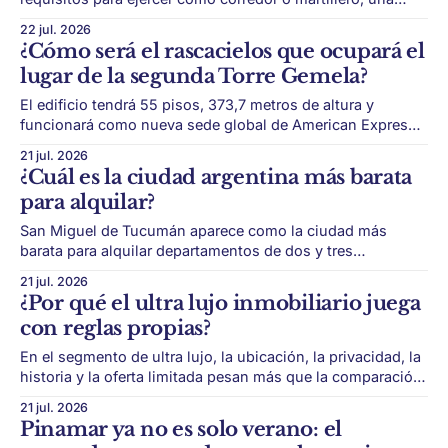
medida que promete bajar costos pero genera dudas sobre
22 jul. 2026
seguridad jurídica. El mercado inmobiliario podría quedar
¿Cómo será el rascacielos que ocupará el
atravesado por una nueva discusión regulatoria. El
lugar de la segunda Torre Gemela?
Gobierno prepara un paquete de reformas económicas que
alcanza a distintos
El edificio tendrá 55 pisos, 373,7 metros de altura y
funcionará como nueva sede global de American Express
en el Bajo Manhattan. Nueva York avanza con una de las
21 jul. 2026
obras más simbólicas de su historia reciente. Después de
¿Cuál es la ciudad argentina más barata
más de dos décadas de espera, comenzó la construcción
para alquilar?
del rascacielos
San Miguel de Tucumán aparece como la ciudad más
barata para alquilar departamentos de dos y tres
ambientes, mientras Bariloche y Neuquén se ubican entre
21 jul. 2026
las más caras. El mapa de alquileres del país muestra
¿Por qué el ultra lujo inmobiliario juega
diferencias muy fuertes entre ciudades. San Miguel de
con reglas propias?
Tucumán se ubica como la ciudad más
En el segmento de ultra lujo, la ubicación, la privacidad, la
historia y la oferta limitada pesan más que la comparación
tradicional de precio por metro cuadrado. El real estate de
21 jul. 2026
ultra lujo funciona con una lógica distinta al mercado
Pinamar ya no es solo verano: el
tradicional. En zonas como Barrio Parque, Palermo Chico o