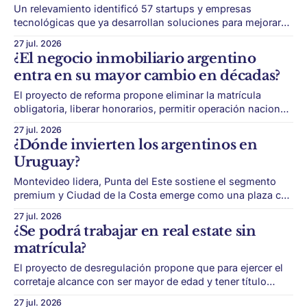
Un relevamiento identificó 57 startups y empresas
tecnológicas que ya desarrollan soluciones para mejorar
costos, tiempos, productividad y sustentabilidad en la
27 jul. 2026
construcción. La construcción argentina empieza a
¿El negocio inmobiliario argentino
atravesar una transformación que va más allá de
entra en su mayor cambio en décadas?
materiales y mano de obra. Durante años, el sector fue
considerado una de las industrias
El proyecto de reforma propone eliminar la matrícula
obligatoria, liberar honorarios, permitir operación nacional
y abrir el mercado a plataformas digitales, proptechs y
27 jul. 2026
nuevos jugadores. El mercado inmobiliario argentino
¿Dónde invierten los argentinos en
podría estar frente a una transformación profunda. El
Uruguay?
proyecto impulsado por el Gobierno busca redefinir el
corretaje inmobiliario: dejaría de ser
Montevideo lidera, Punta del Este sostiene el segmento
premium y Ciudad de la Costa emerge como una plaza con
proyección, con opciones desde US$90.000. Uruguay
27 jul. 2026
conserva su lugar como destino inmobiliario para
¿Se podrá trabajar en real estate sin
inversores argentinos. La estabilidad institucional, la
matrícula?
seguridad jurídica, los incentivos fiscales y un mercado
que mantiene
El proyecto de desregulación propone que para ejercer el
corretaje alcance con ser mayor de edad y tener título
secundario, un cambio que abre la puerta a nuevos actores
27 jul. 2026