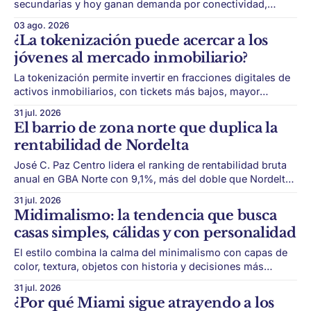
secundarias y hoy ganan demanda por conectividad,
nuevos desarrollos, gastronomía, espacios verdes y mejor
03 ago. 2026
calidad urbana. El mapa residencial porteño ya no se
¿La tokenización puede acercar a los
explica solo por los barrios clásicos. Durante años,
jóvenes al mercado inmobiliario?
Palermo, Recoleta, Belgrano y Núñez concentraron gran
parte de la atención
La tokenización permite invertir en fracciones digitales de
activos inmobiliarios, con tickets más bajos, mayor
trazabilidad y una lógica más cercana a las nuevas
31 jul. 2026
generaciones. El ladrillo empieza a tomar forma digital. La
El barrio de zona norte que duplica la
tokenización inmobiliaria propone dividir un activo real —
rentabilidad de Nordelta
por ejemplo, un departamento, un edificio o un proyecto—
en
José C. Paz Centro lidera el ranking de rentabilidad bruta
anual en GBA Norte con 9,1%, más del doble que Nordelta,
donde el retorno llega a 4,4%. En zona norte, el barrio más
31 jul. 2026
caro no siempre es el mejor negocio para invertir. El último
Midimalismo: la tendencia que busca
relevamiento de rentabilidad muestra
casas simples, cálidas y con personalidad
El estilo combina la calma del minimalismo con capas de
color, textura, objetos con historia y decisiones más
personales. El diseño de interiores empieza a moverse
31 jul. 2026
hacia un punto medio. Después de años dominados por
¿Por qué Miami sigue atrayendo a los
espacios neutros, beige, blancos, líneas puras y ambientes