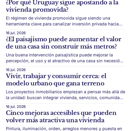
¿Por qué Uruguay sigue apostando a la
difundido por el periodista Marcelo Gallardo en su cuenta
vivienda promovida?
de X. * No
El régimen de vivienda promovida sigue siendo una
herramienta clave para canalizar inversión privada hacia
proyectos residenciales, con beneficios fiscales y foco en
16 jul. 2026
ampliar la oferta habitacional. Uruguay sigue apostando al
¿El paisajismo puede aumentar el valor
ladrillo como motor de inversión y desarrollo urbano.
de una casa sin construir más metros?
Dentro de ese esquema, la vivienda promovida ocupa un
lugar central.
Una buena intervención paisajística puede mejorar la
percepción, el uso y el atractivo de una casa sin necesidad
de sumar superficie cubierta. El valor de una propiedad no
16 jul. 2026
siempre crece construyendo más metros. En casas, PH o
Vivir, trabajar y consumir cerca: el
unidades con patio, el paisajismo puede convertirse en
modelo urbano que gana terreno
una herramienta concreta para mejorar
Los proyectos inmobiliarios empiezan a pensar más allá de
la unidad: buscan integrar vivienda, servicios, comunidad,
movilidad y espacios de uso cotidiano. El real estate
16 jul. 2026
empieza a correrse de una lógica centrada solo en metros
Cinco mejoras accesibles que pueden
cuadrados. Cada vez más desarrollos buscan construir
volver más atractiva una vivienda
ecosistemas capaces de simplificar la vida cotidiana:
edificios
Pintura, iluminación, orden, arreglos menores y puesta en