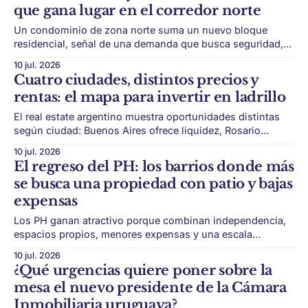
que gana lugar en el corredor norte
no siempre cambian de nombre en
Un condominio de zona norte suma un nuevo bloque
residencial, señal de una demanda que busca seguridad,
servicios y más calidad de vida fuera de la densidad
10 jul. 2026
porteña. La zona norte sigue consolidando una forma de
Cuatro ciudades, distintos precios y
vivir que combina vivienda, verde y servicios. Los
rentas: el mapa para invertir en ladrillo
condominios se instalaron como una alternativa
El real estate argentino muestra oportunidades distintas
según ciudad: Buenos Aires ofrece liquidez, Rosario
valores más accesibles, Córdoba combina escala y
10 jul. 2026
demanda sostenida, y Mendoza suma atractivo por
El regreso del PH: los barrios donde más
turismo, calidad de vida y crecimiento urbano. Invertir en
se busca una propiedad con patio y bajas
real estate ya no puede pensarse con una sola fórmula.
expensas
Buenos Aires, Rosario,
Los PH ganan atractivo porque combinan independencia,
espacios propios, menores expensas y una escala
residencial cada vez más valorada por los compradores. El
10 jul. 2026
PH volvió a ocupar un lugar fuerte dentro del mercado
¿Qué urgencias quiere poner sobre la
inmobiliario porteño. En una ciudad dominada por
mesa el nuevo presidente de la Cámara
edificios, amenities y expensas cada vez más altas, este
Inmobiliaria uruguaya?
tipo