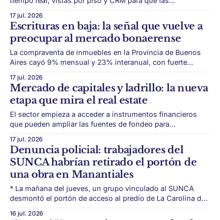
tiempo real, vistas por piso y CRM para que las
desarrolladoras puedan vender proyectos antes de
17 jul. 2026
construirlos. La venta de departamentos en pozo empieza
Escrituras en baja: la señal que vuelve a
a dejar atrás el brochure tradicional. Urbania nació hace
preocupar al mercado bonaerense
apenas un año de la mano de tres estudiantes de
La compraventa de inmuebles en la Provincia de Buenos
Aires cayó 9% mensual y 23% interanual, con fuerte
retroceso también en hipotecas. El mercado inmobiliario
17 jul. 2026
bonaerense volvió a mostrar una señal de deterioro.
Mercado de capitales y ladrillo: la nueva
Durante mayo se registraron 9.068 compraventas de
etapa que mira el real estate
inmuebles en la Provincia de Buenos Aires, según datos
El sector empieza a acceder a instrumentos financieros
que pueden ampliar las fuentes de fondeo para
desarrolladores y abrir la inversión inmobiliaria a tickets
17 jul. 2026
más bajos. El financiamiento vuelve a ser una de las claves
Denuncia policial: trabajadores del
del mercado inmobiliario argentino. Después de años con
SUNCA habrían retirado el portón de
crédito limitado, los desarrolladores y brokers empiezan
una obra en Manantiales
* La mañana del jueves, un grupo vinculado al SUNCA
desmontó el portón de acceso al predio de La Carolina del
Mar, en Manantiales. El emprendimiento radicó la denuncia
16 jul. 2026
policial y un móvil llegó minutos después. El dato fue