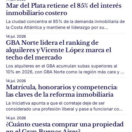
riesgo. El inversor inmobiliario vuelve a mirar más allá del
Mar del Plata retiene el 85% del interés
departamento tradicional. En un contexto donde la renta
inmobiliario costero
residencial mejoró, pero sigue siendo moderada en
muchas zonas,
La ciudad concentra el 85% de la demanda inmobiliaria de
la Costa Atlántica y mantiene el liderazgo por su
combinación de escala urbana, servicios, turismo y zonas
14 jul. 2026
premium. Mar del Plata sigue siendo el gran polo
GBA Norte lidera el ranking de
inmobiliario de la Costa Atlántica. Según el título y la
alquileres y Vicente López marca el
información disponible de la
techo del mercado
Los alquileres en el GBA acumulan subas superiores al
10% en 2026, con GBA Norte como la región más cara y de
mayor incremento. El mercado de alquileres del Gran
14 jul. 2026
Buenos Aires también muestra fuertes diferencias internas.
Matrícula, honorarios y competencia:
Según el relevamiento de Zonaprop, los alquileres de
las claves de la reforma inmobiliaria
departamentos en el GBA acumulan
La iniciativa apunta a que el corretaje deje de ser
considerado una profesión liberal y pase a funcionar como
un servicio de intermediación comercial. El Gobierno
14 jul. 2026
prepara una reforma que puede cambiar el funcionamiento
¿Cuánto cuesta comprar una propiedad
del mercado inmobiliario. La iniciativa, impulsada por
en el Gran Buenos Aires?