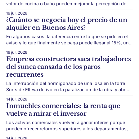
valor de cocina o baño pueden mejorar la percepción de
una propiedad sin encarar una obra grande. Vender una
16 jul. 2026
propiedad más rápido no siempre exige una reforma
¿Cuánto se negocia hoy el precio de un
integral. En muchos casos, pequeñas mejoras bien
alquiler en Buenos Aires?
pensadas pueden cambiar la primera impresión del
comprador
En algunos casos, la diferencia entre lo que se pide en el
aviso y lo que finalmente se paga puede llegar al 15%, una
señal de que el mercado volvió a tener más negociación. El
16 jul. 2026
mercado de alquileres empieza a mostrar una dinámica
Empresa constructora saca trabajadores
distinta. Después de años en los que
del sunca cansada de los paros
recurrentes
La interrupción del hormigonado de una losa en la torre
Surfside Elleva derivó en la paralización de la obra y abrió
un fuerte cuestionamiento al accionar del SUNCA. * Un
14 jul. 2026
conflicto sindical en una obra de alta gama de Punta del
Inmuebles comerciales: la renta que
Este terminó escalando mucho más allá de una discusión
vuelve a mirar el inversor
gremial.
Los activos comerciales vuelven a ganar interés porque
pueden ofrecer retornos superiores a los departamentos,
aunque requieren más análisis de ubicación, rubro y
14 jul. 2026