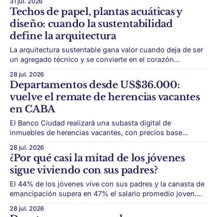
31 jul. 2026
real estate argentino podría estar entrando en una etapa
Techos de papel, plantas acuáticas y
muy distinta a la tradicional. Durante décadas, el modelo
diseño: cuando la sustentabilidad
dominante fue comprar departamentos en pozo como
define la arquitectura
reserva de valor,
La arquitectura sustentable gana valor cuando deja de ser
un agregado técnico y se convierte en el corazón
conceptual, material y ambiental del edificio. La
28 jul. 2026
sustentabilidad dejó de ser un complemento para
Departamentos desde US$36.000:
convertirse en una forma de proyectar. Cada vez más
vuelve el remate de herencias vacantes
edificios buscan integrar materiales de bajo impacto,
en CABA
estrategias pasivas,
El Banco Ciudad realizará una subasta digital de
inmuebles de herencias vacantes, con precios base
competitivos y propiedades en seis barrios porteños. La
28 jul. 2026
Ciudad vuelve a poner en subasta propiedades
¿Por qué casi la mitad de los jóvenes
provenientes de herencias vacantes. El remate online se
sigue viviendo con sus padres?
realizará el 14 de agosto desde las 10 y estará a cargo
El 44% de los jóvenes vive con sus padres y la canasta de
emancipación supera en 47% el salario promedio joven.
Independizarse dejó de ser un paso automático para
28 jul. 2026
convertirse en una decisión económica cada vez más