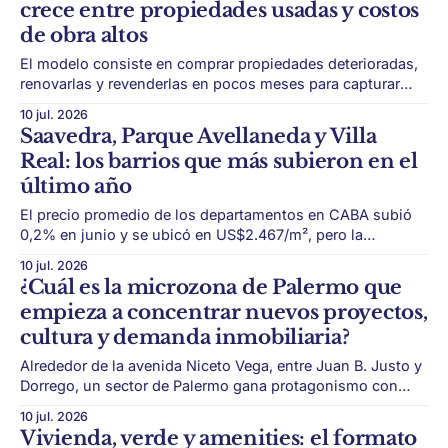
crece entre propiedades usadas y costos
isla de Itaparica,
de obra altos
El modelo consiste en comprar propiedades deterioradas,
renovarlas y revenderlas en pocos meses para capturar
una diferencia de valor. El flipping inmobiliario empieza a
10 jul. 2026
ganar lugar en Argentina. El modelo, muy desarrollado en
Saavedra, Parque Avellaneda y Villa
Estados Unidos, se basa en comprar propiedades usadas
Real: los barrios que más subieron en el
o deterioradas, reciclarlas de manera integral y venderlas
último año
en
El precio promedio de los departamentos en CABA subió
0,2% en junio y se ubicó en US$2.467/m², pero la
recuperación ya no alcanza a todos los barrios por igual. El
10 jul. 2026
mercado inmobiliario porteño sigue mostrando señales de
¿Cuál es la microzona de Palermo que
reacomodamiento, aunque con un ritmo más moderado.
empieza a concentrar nuevos proyectos,
En junio,
cultura y demanda inmobiliaria?
Alrededor de la avenida Niceto Vega, entre Juan B. Justo y
Dorrego, un sector de Palermo gana protagonismo con
más de 30 proyectos residenciales en desarrollo y una
10 jul. 2026
identidad urbana cada vez más marcada. Buenos Aires
Vivienda, verde y amenities: el formato
tiene una capacidad única para reinventarse. Los barrios