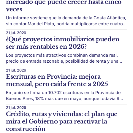
mercado que puede crecer hasta cinco
José
veces
Un informe sostiene que la demanda de la Costa Atlántica,
sin contar Mar del Plata, podría multiplicarse entre cuatro y
cinco veces si mejoran el crédito, la inversión y el
21 jul. 2026
desarrollo formal. Pinamar atraviesa una etapa de
¿Qué proyectos inmobiliarios pueden
transformación. Un estudio sostiene que la demanda de la
ser más rentables en 2026?
Costa Atlántica, excluyendo Mar
Los proyectos más atractivos combinan demanda real,
precio de entrada razonable, posibilidad de renta y una
ubicación con potencial de valorización. Invertir en real
21 jul. 2026
estate en 2026 exige mirar más que el precio por metro
Escrituras en Provincia: mejora
cuadrado. El mercado ya no premia cualquier compra. La
mensual, pero caída frente a 2025
rentabilidad depende de ingresar en el
En junio se firmaron 10.702 escrituras en la Provincia de
Buenos Aires, 18% más que en mayo, aunque todavía 9%
por debajo del mismo mes de 2025. El mercado
21 jul. 2026
inmobiliario bonaerense mostró una señal mixta en junio.
Crédito, rutas y viviendas: el plan que
Por un lado, las operaciones de compraventa crecieron
mira el Gobierno para reactivar la
frente al mes anterior.
construcción