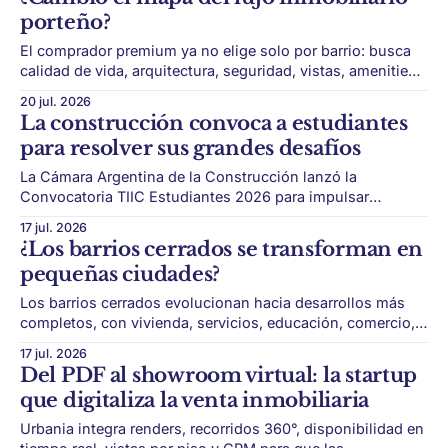
país. Mientras en otras plazas la actividad depende del
porteño?
crédito hipotecario, el poder adquisitivo o el
El comprador premium ya no elige solo por barrio: busca
calidad de vida, arquitectura, seguridad, vistas, amenities y
activos que realmente se diferencien. El mercado
20 jul. 2026
inmobiliario premium de Buenos Aires atraviesa una
La construcción convoca a estudiantes
transformación silenciosa. Durante décadas, Recoleta fue
para resolver sus grandes desafíos
sinónimo de lujo porteño. Pero hoy el mapa es más
diverso: Palermo,
La Cámara Argentina de la Construcción lanzó la
Convocatoria TIIC Estudiantes 2026 para impulsar
soluciones innovadoras vinculadas a productividad,
17 jul. 2026
sostenibilidad, seguridad y transformación digital. La
¿Los barrios cerrados se transforman en
industria de la construcción busca nuevas respuestas y
pequeñas ciudades?
esta vez mira hacia las aulas. A través de TIIC, su espacio
de innovación, la Cámara Argentina
Los barrios cerrados evolucionan hacia desarrollos más
completos, con vivienda, servicios, educación, comercio,
deporte y espacios de trabajo integrados. Los barrios
17 jul. 2026
cerrados ya no son solo lugares para vivir lejos de la
Del PDF al showroom virtual: la startup
ciudad. El modelo suburbano evolucionó hacia desarrollos
que digitaliza la venta inmobiliaria
cada vez más completos, capaces de concentrar vivienda,
deporte, educación, servicios,
Urbania integra renders, recorridos 360°, disponibilidad en