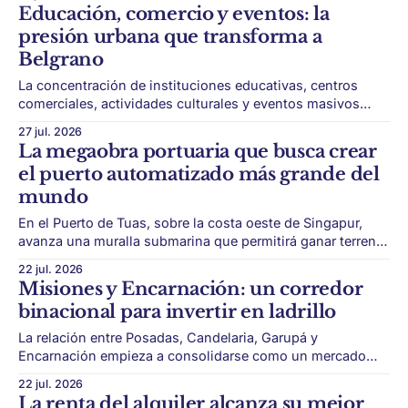
y plataformas. La reforma inmobiliaria suma un nuevo
Educación, comercio y eventos: la
capítulo. El Gobierno incluyó dentro de su paquete de
presión urbana que transforma a
desregulación una modificación profunda
Belgrano
La concentración de instituciones educativas, centros
comerciales, actividades culturales y eventos masivos
fortalece la vitalidad del barrio, pero también aumenta la
27 jul. 2026
presión sobre tránsito, transporte, limpieza y convivencia.
La megaobra portuaria que busca crear
Belgrano atraviesa una etapa de movimiento intenso. El
el puerto automatizado más grande del
barrio combina instituciones educativas, polos
mundo
comerciales, actividad cultural, gastronomía, eventos
masivos, transporte y una
En el Puerto de Tuas, sobre la costa oeste de Singapur,
avanza una muralla submarina que permitirá ganar terreno
al mar y desarrollar una terminal automatizada de escala
22 jul. 2026
global. Singapur avanza con una de las obras portuarias
Misiones y Encarnación: un corredor
más ambiciosas del mundo. El proyecto se desarrolla en el
binacional para invertir en ladrillo
Puerto de Tuas,
La relación entre Posadas, Candelaria, Garupá y
Encarnación empieza a consolidarse como un mercado
integrado de vivienda, oficinas, locales y usos mixtos. La
22 jul. 2026
frontera entre Argentina y Paraguay empieza a leerse como
La renta del alquiler alcanza su mejor