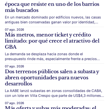
época que resiste en uno de los barrios
la estructura financiera, legal
más buscados
En un mercado dominado por edificios nuevos, las casas
antiguas bien conservadas ganan valor por identidad,
escala y detalles difíciles de replicar. Belgrano conserva
07 ago. 2026
algunas piezas residenciales que cuentan otra historia del
Más metros, menor ticket y crédito
barrio. En medio de torres, edificios nuevos y proyectos
limitado: por qué crece el atractivo del
premium, todavía aparecen casas de más de 100 años
GBA
La demanda se desplaza hacia zonas donde el
presupuesto rinde más, especialmente frente a precios
firmes en CABA y menor acceso al crédito hipotecario. El
07 ago. 2026
Conurbano vuelve a ganar protagonismo en el mapa
Dos terrenos públicos salen a subasta y
inmobiliario. La lógica es simple: con el crédito hipotecario
abren oportunidades para nuevos
más limitado y los precios de CABA todavía
desarrollos
La AABE lanzó subastas en zonas consolidadas de CABA,
con un lote en Villa Crespo que parte de US$4,3 millones y
otro en Almagro con base de US$381.690. La
07 ago. 2026
disponibilidad de tierra en barrios consolidados de CABA
Más oferta y subas más moderadas: el