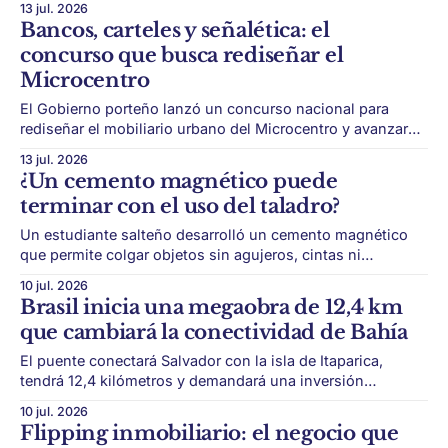
13 jul. 2026
vivienda vuelve a quedar expuesto en una cuenta simple:
Bancos, carteles y señalética: el
cuántos años de ingresos hacen falta para comprar un
concurso que busca rediseñar el
departamento. Según
Microcentro
El Gobierno porteño lanzó un concurso nacional para
rediseñar el mobiliario urbano del Microcentro y avanzar
hacia una identidad visual más unificada. El Microcentro
13 jul. 2026
porteño vuelve a estar en el centro de una discusión
¿Un cemento magnético puede
urbana: cómo transformar un área histórica, administrativa
terminar con el uso del taladro?
y comercial para adaptarla a nuevos usos. El Gobierno
Un estudiante salteño desarrolló un cemento magnético
que permite colgar objetos sin agujeros, cintas ni
pegamento, con una capacidad actual de hasta 2 kilos. La
10 jul. 2026
innovación también llega a las superficies de la vivienda.
Brasil inicia una megaobra de 12,4 km
Marco Secchi, estudiante salteño de Diseño Industrial,
que cambiará la conectividad de Bahía
desarrolló IronPlac, un cemento magnético que permite
colgar objetos
El puente conectará Salvador con la isla de Itaparica,
tendrá 12,4 kilómetros y demandará una inversión
estimada en US$2.220 millones. Brasil puso en marcha
10 jul. 2026
una de las obras de infraestructura más ambiciosas de la
Flipping inmobiliario: el negocio que
región. El proyecto conectará la ciudad de Salvador con la