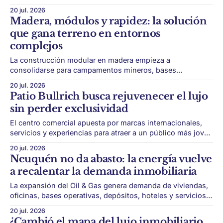
valor patrimonial e historia cultural. En Buenos Aires
20 jul. 2026
todavía existen propiedades capaces de contar una parte
Madera, módulos y rapidez: la solución
de la historia de la ciudad. En Esmeralda al 886, en pleno
que gana terreno en entornos
complejos
La construcción modular en madera empieza a
consolidarse para campamentos mineros, bases
petroleras, escuelas rurales, hospitales de emergencia y
20 jul. 2026
puestos para brigadistas. La construcción modular en
Patio Bullrich busca rejuvenecer el lujo
madera gana espacio en escenarios donde el mayor
sin perder exclusividad
desafío no es construir, sino llegar. En zonas rurales, áreas
montañosas, regiones aisladas o proyectos energéticos,
El centro comercial apuesta por marcas internacionales,
servicios y experiencias para atraer a un público más joven
y cosmopolita. El lujo también necesita actualizarse. Patio
20 jul. 2026
Bullrich, uno de los shoppings más exclusivos de Buenos
Neuquén no da abasto: la energía vuelve
Aires, atraviesa una reconversión orientada a sostener a su
a recalentar la demanda inmobiliaria
público tradicional y, al mismo tiempo, captar
La expansión del Oil & Gas genera demanda de viviendas,
oficinas, bases operativas, depósitos, hoteles y servicios
vinculados a la actividad energética. Neuquén atraviesa un
20 jul. 2026
escenario inmobiliario muy distinto al de gran parte del
¿Cambió el mapa del lujo inmobiliario