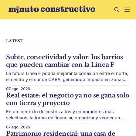
LATEST
Subte, conectividad y valor: los barrios
que pueden cambiar con la Línea F
La futura Línea F podría mejorar la conexión entre el norte,
el centro y el sur de CABA, generando impacto en zonas
con menor acceso histórico al subte. La infraestructura de
07 ago. 2026
transporte puede cambiar el mapa inmobiliario de una
Real estate: el negocio ya no se gana solo
ciudad. La futura Línea F del subte busca mejorar la
con tierra y proyecto
conexión
En un contexto de costos altos y compradores más
selectivos, la forma de financiar, organizar y vender un
desarrollo puede ser tan importante como la ubicación. El
07 ago. 2026
éxito de un desarrollo inmobiliario ya no depende solo de
Patrimonio residencial: una casa de
conseguir un buen terreno. En un mercado más exigente,