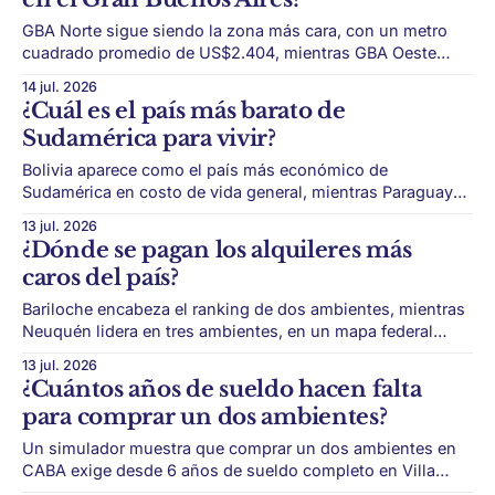
Federico Sturzenegger, busca reducir regulaciones,
fomentar la competencia y
GBA Norte sigue siendo la zona más cara, con un metro
cuadrado promedio de US$2.404, mientras GBA Oeste
conserva los valores más accesibles. El mercado de
14 jul. 2026
compraventa del Gran Buenos Aires se mueve con
¿Cuál es el país más barato de
diferencias muy marcadas entre zonas. En GBA Norte, el
Sudamérica para vivir?
metro cuadrado promedio se ubica
Bolivia aparece como el país más económico de
Sudamérica en costo de vida general, mientras Paraguay
se destaca por una mejor relación entre precios y poder
13 jul. 2026
adquisitivo. El costo de vida regional muestra diferencias
¿Dónde se pagan los alquileres más
fuertes entre países sudamericanos. A partir de datos de
caros del país?
Numbeo, el ranking compara distintos indicadores: costo
Bariloche encabeza el ranking de dos ambientes, mientras
Neuquén lidera en tres ambientes, en un mapa federal
donde la presión turística y productiva pesa cada vez más.
13 jul. 2026
El mercado de alquileres no se comporta igual en todo el
¿Cuántos años de sueldo hacen falta
país. Según el informe citado por El Cronista, los valores
para comprar un dos ambientes?
siguen en
Un simulador muestra que comprar un dos ambientes en
CABA exige desde 6 años de sueldo completo en Villa
Lugano hasta 35 años en Puerto Madero. El acceso a la