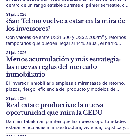
dentro de un rango estable durante el primer semestre, con
una brecha de cierre cercana al 5%. El mercado
31 jul. 2026
inmobiliario porteño empieza a mostrar una señal de
¿San Telmo vuelve a estar en la mira de
mayor previsibilidad. Después de la recomposición de
los inversores?
precios registrada durante 2025, el primer
Con valores de entre US$1.500 y US$2.200/m² y retornos
temporarios que pueden llegar al 14% anual, el barrio
combina ticket accesible, identidad histórica y margen de
31 jul. 2026
revalorización. San Telmo vuelve a aparecer como una
Menos acumulación y más estrategia:
oportunidad dentro del mercado inmobiliario porteño.
las nuevas reglas del mercado
Durante años, la atención de
inmobiliario
El inversor inmobiliario empieza a mirar tasas de retorno,
plazos, riesgo, eficiencia del producto y modelos de
acceso más simples para habitar o invertir. El ladrillo sigue
31 jul. 2026
siendo refugio de valor, pero la forma de invertir está
Real estate productivo: la nueva
cambiando. Durante años, la lógica fue relativamente
oportunidad que mira la CEDU
simple: comprar una propiedad, conservarla y
Damián Tabakman plantea que las nuevas oportunidades
estarán vinculadas a infraestructura, vivienda, logística y
servicios para actividades productivas de gran escala. El