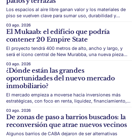
patios y terrazas
Los espacios al aire libre ganan valor y los materiales de
piso se vuelven clave para sumar uso, durabilidad y
estética sin encarar una gran obra. Patios, jardines chicos
03 ago. 2026
y terrazas se volvieron protagonistas de la vivienda.
El Mukaab: el edificio que podría
Después de años en los que el exterior era visto como un
contener 20 Empire State
plus,
El proyecto tendrá 400 metros de alto, ancho y largo, y
será el ícono central de New Murabba, una nueva pieza
urbana vinculada al plan Visión 2030. Arabia Saudita
03 ago. 2026
avanza con una de las obras más ambiciosas del
¿Dónde están las grandes
urbanismo global. En el corazón de Riad comenzó la
oportunidades del nuevo mercado
construcción de El
inmobiliario?
El mercado empieza a moverse hacia inversiones más
estratégicas, con foco en renta, liquidez, financiamiento,
tecnología y activos vinculados a nuevas demandas
03 ago. 2026
urbanas. El real estate atraviesa un cambio de paradigma.
De zonas de paso a barrios buscados: la
Durante años, invertir en ladrillo fue sinónimo de comprar
reconversión que atrae nuevos vecinos
una propiedad, conservarla y esperar la valorización. Ese
modelo sigue
Algunos barrios de CABA dejaron de ser alternativas