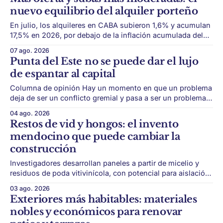
vuelve a estar en el centro del mercado. La
nuevo equilibrio del alquiler porteño
En julio, los alquileres en CABA subieron 1,6% y acumulan
17,5% en 2026, por debajo de la inflación acumulada del
período. El mercado de alquileres porteño empieza a
07 ago. 2026
mostrar una dinámica distinta. Después del fuerte
Punta del Este no se puede dar el lujo
reacomodamiento que siguió a la derogación de la Ley de
de espantar al capital
Alquileres, la mayor
Columna de opinión Hay un momento en que un problema
deja de ser un conflicto gremial y pasa a ser un problema
de país. Maldonado está en ese punto, y conviene decirlo
04 ago. 2026
sin rodeos: lo que está en juego en Punta del Este no es
Restos de vid y hongos: el invento
una obra, ni una temporada,
mendocino que puede cambiar la
construcción
Investigadores desarrollan paneles a partir de micelio y
residuos de poda vitivinícola, con potencial para aislación
térmica y acústica de menor impacto ambiental. Mendoza
03 ago. 2026
puede convertir un residuo vitivinícola en un material de
Exteriores más habitables: materiales
construcción. El desarrollo parte de restos de poda de vid
nobles y económicos para renovar
y micelio, la parte vegetativa de los