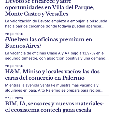
Devoto se encarece y abre
difícil. Un estudio del Centro de Investigaciones Sociales
oportunidades en Villa del Parque,
de UADE reveló que el
Monte Castro y Versalles
La valorización de Devoto empieza a empujar la búsqueda
hacia barrios cercanos donde todavía pueden aparecer
propiedades más accesibles. Villa Devoto se consolidó
28 jul. 2026
como uno de los barrios residenciales más buscados de
¿Vuelven las oficinas premium en
CABA. Su combinación de casas bajas, plazas, oferta
Buenos Aires?
gastronómica, identidad barrial y nuevos desarrollos lo
convirtió en una
La vacancia de oficinas Clase A y A+ bajó a 13,97% en el
segundo trimestre, con absorción positiva y una demanda
más enfocada en calidad, eficiencia y flexibilidad. El
28 jul. 2026
mercado de oficinas premium empieza a dejar atrás los
H&M, Miniso y locales vacíos: las dos
años más duros de la postpandemia. Después de un ciclo
caras del comercio en Palermo
marcado
Mientras la avenida Santa Fe muestra más vacancia y
alquileres en baja, Alto Palermo se prepara para recibir
nuevas marcas internacionales. Palermo muestra dos
27 jul. 2026
caras del mercado comercial porteño. Por un lado, uno de
BIM, IA, sensores y nuevos materiales:
sus corredores más importantes registra más locales
el ecosistema contech gana escala
vacíos y valores de alquiler más bajos. Por otro,