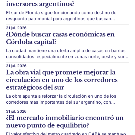
inversores argentinos?
casi sin objetos, aparece una tendencia que
El sur de Florida sigue funcionando como destino de
resguardo patrimonial para argentinos que buscan
diversificación, renta en dólares y reglas más previsibles.
31 jul. 2026
Miami sigue ocupando un lugar central en el mapa de
¿Dónde buscar casas económicas en
inversión de los argentinos. Aunque el mercado cambió
Córdoba capital?
después de la pandemia y se volvió más caro
La ciudad mantiene una oferta amplia de casas en barrios
consolidados, especialmente en zonas norte, oeste y sur,
donde los precios pueden ser más competitivos que en
31 jul. 2026
áreas céntricas. Córdoba capital aparece como una
La obra vial que promete mejorar la
alternativa para quienes buscan acceder a una casa con un
circulación en uno de los corredores
ticket más bajo que en otros
estratégicos del sur
La obra apunta a reforzar la circulación en uno de los
corredores más importantes del sur argentino, con
impacto en el movimiento turístico, el transporte de cargas
31 jul. 2026
y la conectividad regional La Patagonia vuelve a poner a la
¿El mercado inmobiliario encontró un
infraestructura vial en el centro de su agenda de
nuevo punto de equilibrio?
desarrollo. El proyecto
El valor efectivo del metro cuadrado en CABA se mantuvo