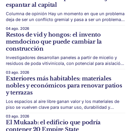
espantar al capital
Columna de opinión Hay un momento en que un problema
deja de ser un conflicto gremial y pasa a ser un problema
de país. Maldonado está en ese punto, y conviene decirlo
04 ago. 2026
sin rodeos: lo que está en juego en Punta del Este no es
Restos de vid y hongos: el invento
una obra, ni una temporada,
mendocino que puede cambiar la
construcción
Investigadores desarrollan paneles a partir de micelio y
residuos de poda vitivinícola, con potencial para aislación
térmica y acústica de menor impacto ambiental. Mendoza
03 ago. 2026
puede convertir un residuo vitivinícola en un material de
Exteriores más habitables: materiales
construcción. El desarrollo parte de restos de poda de vid
nobles y económicos para renovar patios
y micelio, la parte vegetativa de los
y terrazas
Los espacios al aire libre ganan valor y los materiales de
piso se vuelven clave para sumar uso, durabilidad y
estética sin encarar una gran obra. Patios, jardines chicos
03 ago. 2026
y terrazas se volvieron protagonistas de la vivienda.
El Mukaab: el edificio que podría
Después de años en los que el exterior era visto como un
contener 20 Empire State
plus,