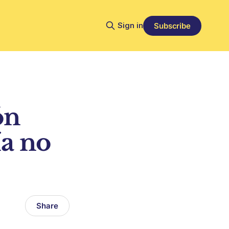
Sign in
Subscribe
ón
ía no
Share