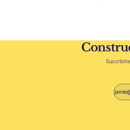
subte. La infraestructura de transporte
como la ubicación.
puede cambiar el mapa inmobiliario de
desarrollo
una ciudad. La futura Línea F del subte
solo de con
busca mejorar la conexión
un mercado
financiera,
Construc
Suscribite