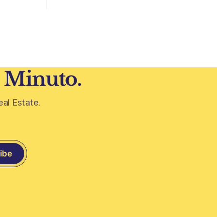
hipotecario. El Conurbano vuelve a
eplicar.
ganar protagonismo en el mapa
iezas
inmobiliario. La lógica es simple: con el
a historia
crédito hipotecario más limitado y los
precios de CABA todavía
 todavía
0 años
1 Minuto.
eal Estate.
ibe