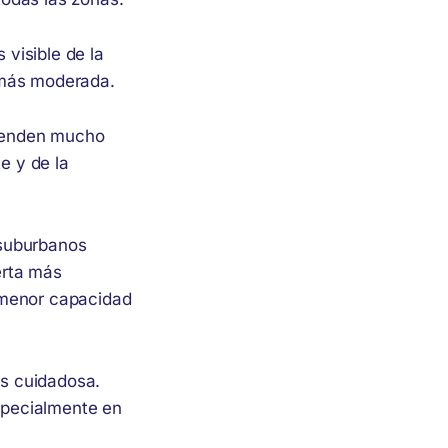
visible de la
 más moderada.
ependen mucho
e y de la
 suburbanos
erta más
 menor capacidad
ás cuidadosa.
specialmente en