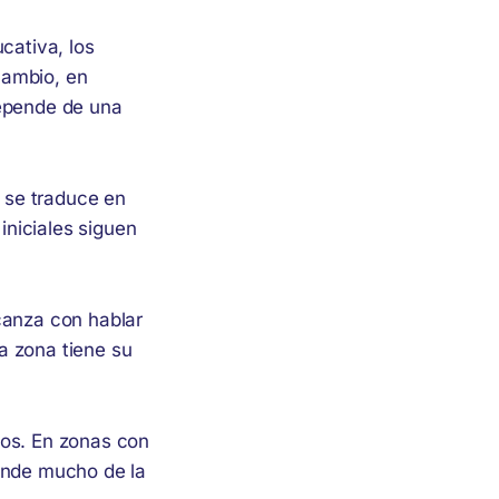
cativa, los
cambio, en
epende de una
e se traduce en
iniciales siguen
canza con hablar
a zona tiene su
.
gos. En zonas con
pende mucho de la