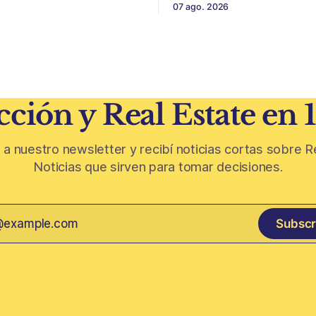
07 ago. 2026
 El éxito de un
escala y detalles difíciles de r
 inmobiliario ya no depende
Belgrano conserva algunas p
seguir un buen terreno. En
residenciales que cuentan otr
 más exigente, la estructura
del barrio. En medio de torres, edificios
 legal
nuevos y proyectos premium,
aparecen casas de más de 10
ción y Real Estate en 
 a nuestro newsletter y recibí noticias cortas sobre R
Noticias que sirven para tomar decisiones.
Subscr