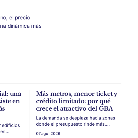
no, el precio
una dinámica más
al: una
Más metros, menor ticket y
iste en
crédito limitado: por qué
ás
crece el atractivo del GBA
La demanda se desplaza hacia zonas
donde el presupuesto rinde más,
edificios
especialmente frente a precios firmes
ien
07 ago. 2026
en CABA y menor acceso al crédito
identidad,