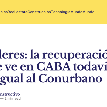
cias
Real estate
Construcción
Tecnología
Mundo
Mundo
leres: la recuperaci
e ve en CABA todav
 igual al Conurbano
nstructivo
—
2 min read