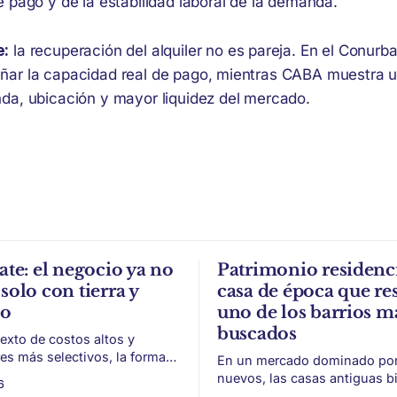
 pago y de la estabilidad laboral de la demanda.
e:
la recuperación del alquiler no es pareja. En el Conurba
ñar la capacidad real de pago, mientras CABA muestra 
da, ubicación y mayor liquidez del mercado.
ate: el negocio ya no
Patrimonio residenci
solo con tierra y
casa de época que res
to
uno de los barrios m
buscados
exto de costos altos y
s más selectivos, la forma
En un mercado dominado por 
ar, organizar y vender un
nuevos, las casas antiguas b
6
 puede ser tan importante
conservadas ganan valor por 