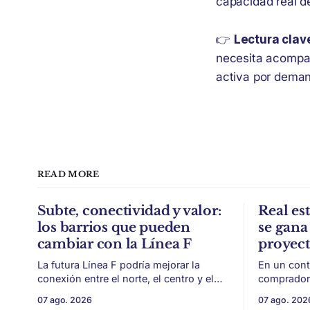
capacidad real de
👉
Lectura clav
necesita acompa
activa por deman
READ MORE
Subte, conectividad y valor:
Real est
los barrios que pueden
se gana 
cambiar con la Línea F
proyec
La futura Línea F podría mejorar la
En un cont
conexión entre el norte, el centro y el
compradore
sur de CABA, generando impacto en
de financi
07 ago. 2026
07 ago. 202
zonas con menor acceso histórico al
desarrollo