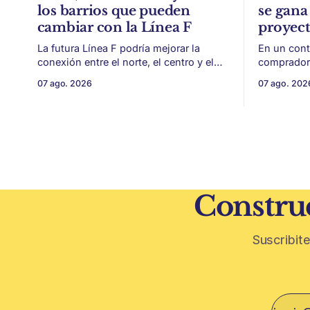
los barrios que pueden
se gana 
cambiar con la Línea F
proyec
La futura Línea F podría mejorar la
En un cont
conexión entre el norte, el centro y el
compradore
sur de CABA, generando impacto en
de financi
07 ago. 2026
07 ago. 202
zonas con menor acceso histórico al
desarrollo
subte. La infraestructura de transporte
como la ubicación.
puede cambiar el mapa inmobiliario de
desarrollo
una ciudad. La futura Línea F del subte
solo de con
busca mejorar la conexión
un mercado
financiera,
Construc
Suscribite