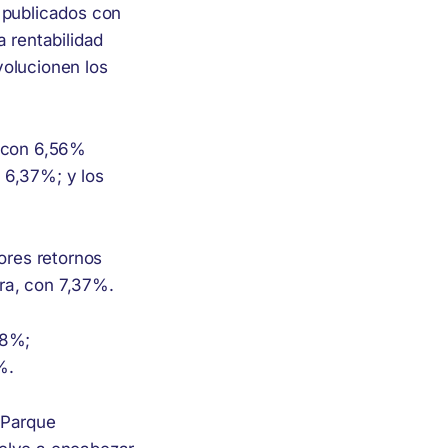
 publicados con
a rentabilidad
volucionen los
, con 6,56%
 6,37%; y los
ores retornos
ra, con 7,37%.
58%;
%.
 Parque