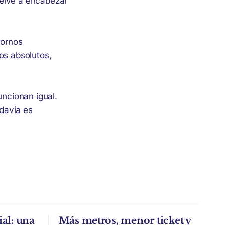
uelve a encabezar
tornos
os absolutos,
uncionan igual.
davía es
al: una
Más metros, menor ticket y