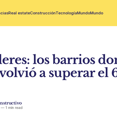
cias
Real estate
Construcción
Tecnología
Mundo
Mundo
eres: los barrios do
volvió a superar el 
nstructivo
—
1 min read