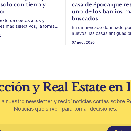
solo con tierra y
casa de época que res
to
uno de los barrios m
buscados
exto de costos altos y
s más selectivos, la forma
En un mercado dominado por 
ar, organizar y vender un
nuevos, las casas antiguas b
6
 puede ser tan importante
conservadas ganan valor por 
07 ago. 2026
 El éxito de un
escala y detalles difíciles de r
 inmobiliario ya no depende
Belgrano conserva algunas p
seguir un buen terreno. En
residenciales que cuentan otr
 más exigente, la estructura
del barrio. En medio de torres, edificios
 legal
nuevos y proyectos premium,
aparecen casas de más de 10
ción y Real Estate en 
 a nuestro newsletter y recibí noticias cortas sobre R
Noticias que sirven para tomar decisiones.