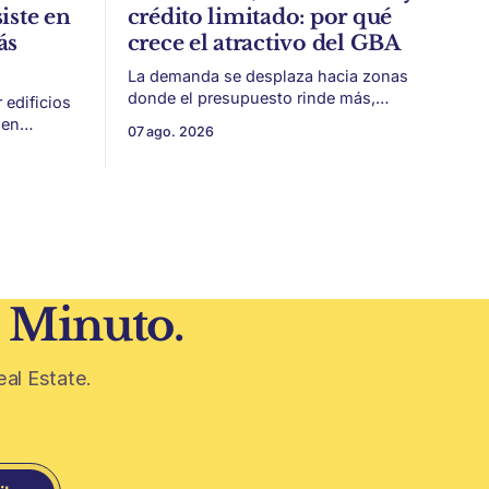
iste en
crédito limitado: por qué
ás
crece el atractivo del GBA
La demanda se desplaza hacia zonas
donde el presupuesto rinde más,
edificios
especialmente frente a precios firmes
ien
07 ago. 2026
en CABA y menor acceso al crédito
identidad,
hipotecario. El Conurbano vuelve a
eplicar.
ganar protagonismo en el mapa
iezas
inmobiliario. La lógica es simple: con el
a historia
crédito hipotecario más limitado y los
precios de CABA todavía
 todavía
0 años
1 Minuto.
eal Estate.