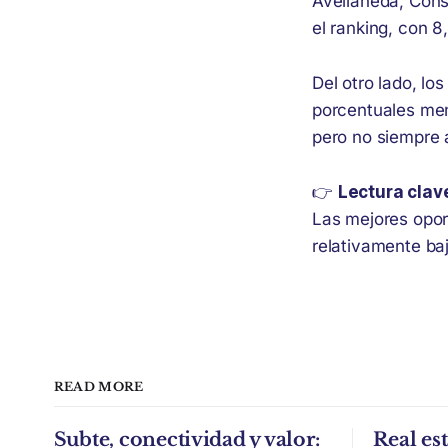
Avellaneda, Cons
el ranking, con 
Del otro lado, lo
porcentuales meno
pero no siempre 
👉
Lectura clav
Las mejores opor
relativamente baj
READ MORE
Subte, conectividad y valor:
Real est