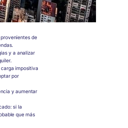
 provenientes de
endas.
as y a analizar
uiler.
 carga impositiva
optar por
encia y aumentar
ado: si la
probable que más