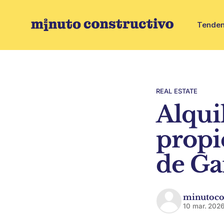
Tenden
REAL ESTATE
Alqui
propie
de Ga
minutoco
10 mar. 202