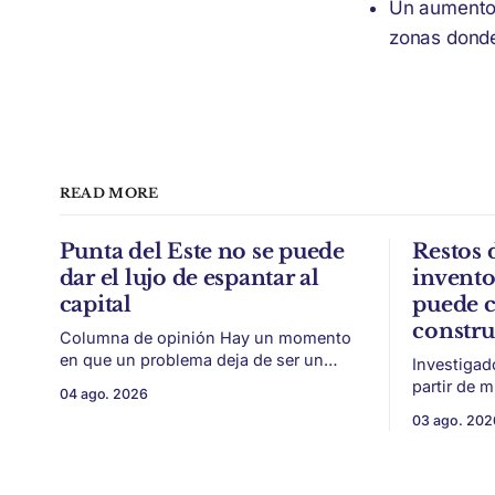
Un aumento 
zonas donde
READ MORE
Punta del Este no se puede
Restos 
dar el lujo de espantar al
invent
capital
puede c
constr
Columna de opinión Hay un momento
en que un problema deja de ser un
Investigad
conflicto gremial y pasa a ser un
partir de 
04 ago. 2026
problema de país. Maldonado está en
vitivinícol
03 ago. 202
ese punto, y conviene decirlo sin
térmica y 
rodeos: lo que está en juego en Punta
ambiental. Mendoza puede convertir u
del Este no es una obra, ni una
residuo vit
temporada,