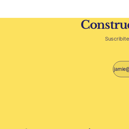
construcción. El desarrollo
restos de p
vegetativa
Construc
Suscribite