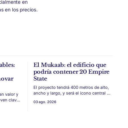
cialmente en
s en los precios.
ables:
El Mukaab: el edificio que
podría contener 20 Empire
novar
State
El proyecto tendrá 400 metros de alto,
ancho y largo, y será el ícono central de
an valor y
New Murabba, una nueva pieza urbana
lven clave
03 ago. 2026
vinculada al plan Visión 2030. Arabia
 estética
Saudita avanza con una de las obras
más ambiciosas del urbanismo global.
 volvieron
En el corazón de Riad comenzó la
construcción de El