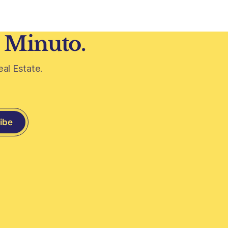
 era visto
1 Minuto.
eal Estate.
ibe