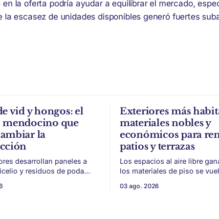
en la oferta podría ayudar a equilibrar el mercado, espe
 la escasez de unidades disponibles generó fuertes suba
de vid y hongos: el
Exteriores más habit
o mendocino que
materiales nobles y
ambiar la
económicos para re
ucción
patios y terrazas
ores desarrollan paneles a
Los espacios al aire libre gan
micelio y residuos de poda
los materiales de piso se vue
a, con potencial para aislación
para sumar uso, durabilidad y
6
03 ago. 2026
acústica de menor impacto
sin encarar una gran obra. Patios,
n
jardines chicos y terrazas se
ivinícola en un material de
protagonistas de la vivienda. Después