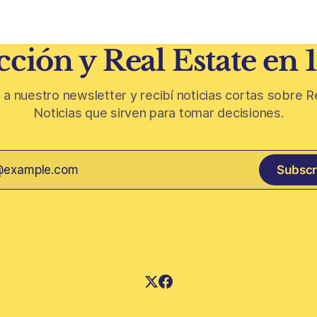
 parte de
de años en los que el exterior
oda de vid y micelio, la parte
como un plus,
 de los
ción y Real Estate en 
 a nuestro newsletter y recibí noticias cortas sobre R
Noticias que sirven para tomar decisiones.
Subscr