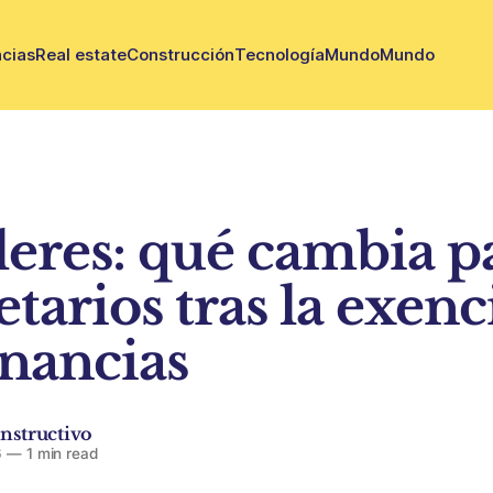
cias
Real estate
Construcción
Tecnología
Mundo
Mundo
leres: qué cambia pa
tarios tras la exen
nancias
nstructivo
6
—
1 min read