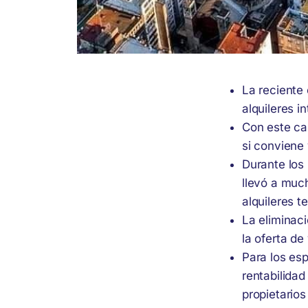
La reciente
alquileres i
Con este ca
si conviene 
Durante los 
llevó a much
alquileres t
La eliminac
la oferta de
Para los esp
rentabilida
propietarios