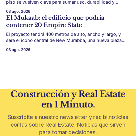
piso se vuelven clave para sumar uso, durabilidad y
estética sin encarar una gran obra. Patios, jardines chicos
03 ago. 2026
y terrazas se volvieron protagonistas de la vivienda.
El Mukaab: el edificio que podría
Después de años en los que el exterior era visto como un
contener 20 Empire State
plus,
El proyecto tendrá 400 metros de alto, ancho y largo, y
será el ícono central de New Murabba, una nueva pieza
urbana vinculada al plan Visión 2030. Arabia Saudita
03 ago. 2026
avanza con una de las obras más ambiciosas del
urbanismo global. En el corazón de Riad comenzó la
construcción de El
Construcción y Real Estate
en 1 Minuto.
Suscribite a nuestro newsletter y recibí noticias
cortas sobre Real Estate. Noticias que sirven
para tomar decisiones.