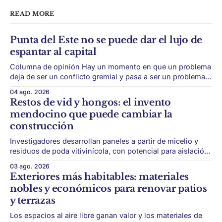
READ MORE
Punta del Este no se puede dar el lujo de
espantar al capital
Columna de opinión Hay un momento en que un problema
deja de ser un conflicto gremial y pasa a ser un problema
de país. Maldonado está en ese punto, y conviene decirlo
04 ago. 2026
sin rodeos: lo que está en juego en Punta del Este no es
Restos de vid y hongos: el invento
una obra, ni una temporada,
mendocino que puede cambiar la
construcción
Investigadores desarrollan paneles a partir de micelio y
residuos de poda vitivinícola, con potencial para aislación
térmica y acústica de menor impacto ambiental. Mendoza
03 ago. 2026
puede convertir un residuo vitivinícola en un material de
Exteriores más habitables: materiales
construcción. El desarrollo parte de restos de poda de vid
nobles y económicos para renovar patios
y micelio, la parte vegetativa de los
y terrazas
Los espacios al aire libre ganan valor y los materiales de