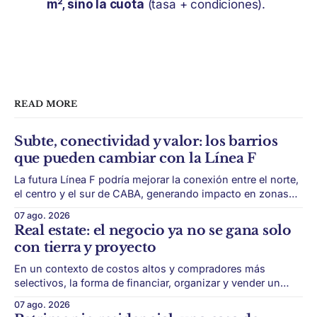
m², sino la cuota
(tasa + condiciones).
READ MORE
Subte, conectividad y valor: los barrios
que pueden cambiar con la Línea F
La futura Línea F podría mejorar la conexión entre el norte,
el centro y el sur de CABA, generando impacto en zonas
con menor acceso histórico al subte. La infraestructura de
07 ago. 2026
transporte puede cambiar el mapa inmobiliario de una
Real estate: el negocio ya no se gana solo
ciudad. La futura Línea F del subte busca mejorar la
con tierra y proyecto
conexión
En un contexto de costos altos y compradores más
selectivos, la forma de financiar, organizar y vender un
desarrollo puede ser tan importante como la ubicación. El
07 ago. 2026
éxito de un desarrollo inmobiliario ya no depende solo de