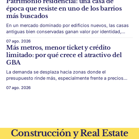
Patrimonio residencial: una casa de
conseguir un buen terreno. En un mercado más exigente,
época que resiste en uno de los barrios
la estructura financiera, legal
más buscados
En un mercado dominado por edificios nuevos, las casas
antiguas bien conservadas ganan valor por identidad,
escala y detalles difíciles de replicar. Belgrano conserva
07 ago. 2026
algunas piezas residenciales que cuentan otra historia del
Más metros, menor ticket y crédito
barrio. En medio de torres, edificios nuevos y proyectos
limitado: por qué crece el atractivo del
premium, todavía aparecen casas de más de 100 años
GBA
La demanda se desplaza hacia zonas donde el
presupuesto rinde más, especialmente frente a precios
firmes en CABA y menor acceso al crédito hipotecario. El
07 ago. 2026
Conurbano vuelve a ganar protagonismo en el mapa
inmobiliario. La lógica es simple: con el crédito hipotecario
más limitado y los precios de CABA todavía
Construcción y Real Estate