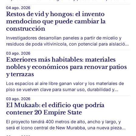
de país. Maldonado está en ese punto, y conviene decirlo
04 ago. 2026
sin rodeos: lo que está en juego en Punta del Este no es
Restos de vid y hongos: el invento
una obra, ni una temporada,
mendocino que puede cambiar la
construcción
Investigadores desarrollan paneles a partir de micelio y
residuos de poda vitivinícola, con potencial para aislación
térmica y acústica de menor impacto ambiental. Mendoza
03 ago. 2026
puede convertir un residuo vitivinícola en un material de
Exteriores más habitables: materiales
construcción. El desarrollo parte de restos de poda de vid
nobles y económicos para renovar patios
y micelio, la parte vegetativa de los
y terrazas
Los espacios al aire libre ganan valor y los materiales de
piso se vuelven clave para sumar uso, durabilidad y
estética sin encarar una gran obra. Patios, jardines chicos
03 ago. 2026
y terrazas se volvieron protagonistas de la vivienda.
El Mukaab: el edificio que podría
Después de años en los que el exterior era visto como un
contener 20 Empire State
plus,
El proyecto tendrá 400 metros de alto, ancho y largo, y
será el ícono central de New Murabba, una nueva pieza
urbana vinculada al plan Visión 2030. Arabia Saudita