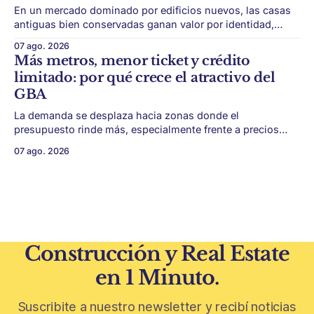
En un mercado dominado por edificios nuevos, las casas
antiguas bien conservadas ganan valor por identidad,
escala y detalles difíciles de replicar. Belgrano conserva
07 ago. 2026
algunas piezas residenciales que cuentan otra historia del
Más metros, menor ticket y crédito
barrio. En medio de torres, edificios nuevos y proyectos
limitado: por qué crece el atractivo del
premium, todavía aparecen casas de más de 100 años
GBA
La demanda se desplaza hacia zonas donde el
presupuesto rinde más, especialmente frente a precios
firmes en CABA y menor acceso al crédito hipotecario. El
07 ago. 2026
Conurbano vuelve a ganar protagonismo en el mapa
inmobiliario. La lógica es simple: con el crédito hipotecario
más limitado y los precios de CABA todavía
Construcción y Real Estate
en 1 Minuto.
Suscribite a nuestro newsletter y recibí noticias