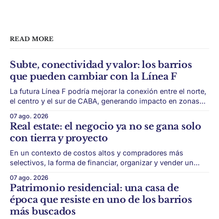
READ MORE
Subte, conectividad y valor: los barrios
que pueden cambiar con la Línea F
La futura Línea F podría mejorar la conexión entre el norte,
el centro y el sur de CABA, generando impacto en zonas
con menor acceso histórico al subte. La infraestructura de
07 ago. 2026
transporte puede cambiar el mapa inmobiliario de una
Real estate: el negocio ya no se gana solo
ciudad. La futura Línea F del subte busca mejorar la
con tierra y proyecto
conexión
En un contexto de costos altos y compradores más
selectivos, la forma de financiar, organizar y vender un
desarrollo puede ser tan importante como la ubicación. El
07 ago. 2026
éxito de un desarrollo inmobiliario ya no depende solo de
Patrimonio residencial: una casa de
conseguir un buen terreno. En un mercado más exigente,
época que resiste en uno de los barrios
la estructura financiera, legal
más buscados