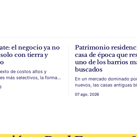
ate: el negocio ya no
Patrimonio residenci
solo con tierra y
casa de época que res
to
uno de los barrios m
buscados
exto de costos altos y
s más selectivos, la forma
En un mercado dominado por 
ar, organizar y vender un
nuevos, las casas antiguas b
6
 puede ser tan importante
conservadas ganan valor por 
07 ago. 2026
 El éxito de un
escala y detalles difíciles de r
 inmobiliario ya no depende
Belgrano conserva algunas p
seguir un buen terreno. En
residenciales que cuentan otr
 más exigente, la estructura
del barrio. En medio de torres, edificios
 legal
nuevos y proyectos premium,
aparecen casas de más de 10