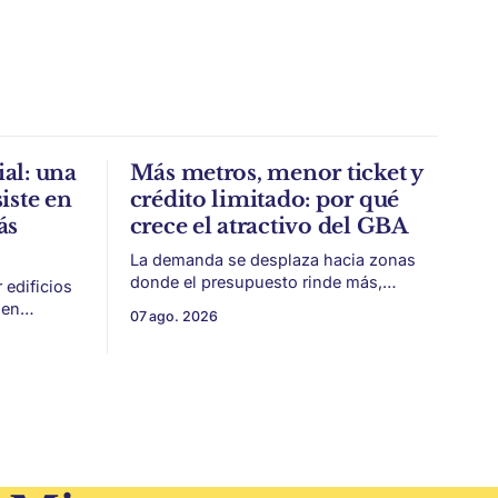
al: una
Más metros, menor ticket y
iste en
crédito limitado: por qué
ás
crece el atractivo del GBA
La demanda se desplaza hacia zonas
donde el presupuesto rinde más,
edificios
especialmente frente a precios firmes
ien
07 ago. 2026
en CABA y menor acceso al crédito
identidad,
hipotecario. El Conurbano vuelve a
eplicar.
ganar protagonismo en el mapa
iezas
inmobiliario. La lógica es simple: con el
a historia
crédito hipotecario más limitado y los
precios de CABA todavía
 todavía
0 años