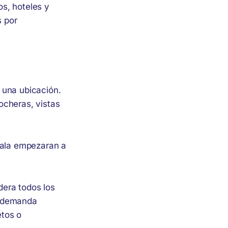
os, hoteles y
s por
 una ubicación.
ocheras, vistas
ala empezaran a
dera todos los
r demanda
etos o