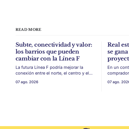
READ MORE
Subte, conectividad y valor:
Real est
los barrios que pueden
se gana 
cambiar con la Línea F
proyec
La futura Línea F podría mejorar la
En un cont
conexión entre el norte, el centro y el
compradore
sur de CABA, generando impacto en
de financi
07 ago. 2026
07 ago. 202
zonas con menor acceso histórico al
desarrollo
subte. La infraestructura de transporte
como la ubicación.
puede cambiar el mapa inmobiliario de
desarrollo
una ciudad. La futura Línea F del subte
solo de con
busca mejorar la conexión
un mercado
financiera,