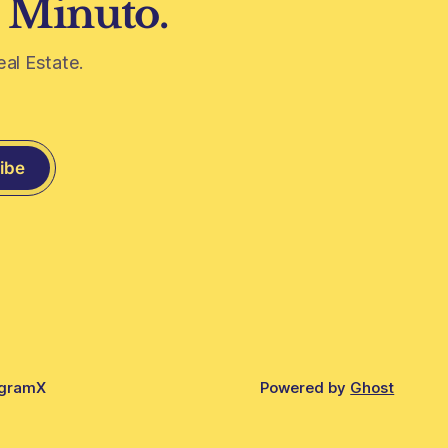
1 Minuto.
eal Estate.
ibe
agram
X
Powered by
Ghost