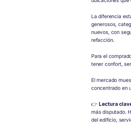
ubicaciones que 
La diferencia es
generosos, categ
nuevos, con seg
refacción.
Para el comprador
tener confort, se
El mercado muest
concentrado en u
👉
Lectura clav
más disputado. H
del edificio, ser