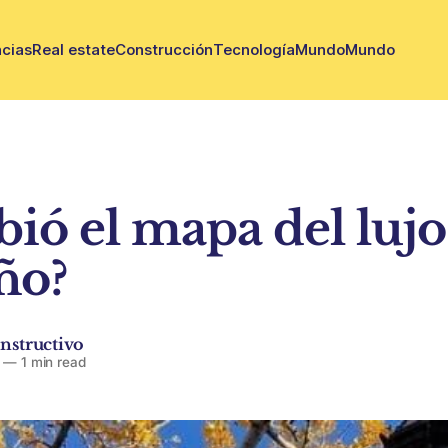
cias
Real estate
Construcción
Tecnología
Mundo
Mundo
ió el mapa del lujo
ño?
nstructivo
—
1 min read