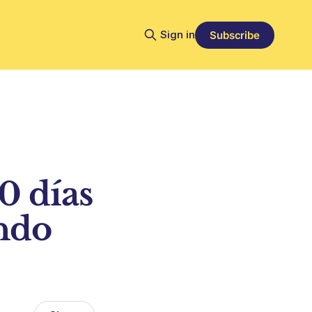
Sign in
Subscribe
0 días
undo