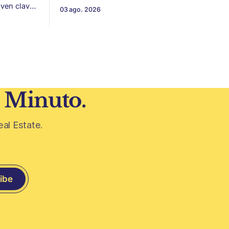
New Murabba, una nueva pieza urbana
lven clave
03 ago. 2026
vinculada al plan Visión 2030. Arabia
 estética
Saudita avanza con una de las obras
más ambiciosas del urbanismo global.
 volvieron
En el corazón de Riad comenzó la
construcción de El
 era visto
1 Minuto.
eal Estate.
ibe