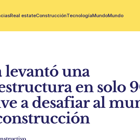
cias
Real estate
Construcción
Tecnología
Mundo
Mundo
 levantó una
structura en solo 9
lve a desafiar al m
 construcción
nstructivo