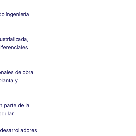
o ingeniería
strializada,
iferenciales
onales de obra
planta y
n parte de la
dular.
desarrolladores