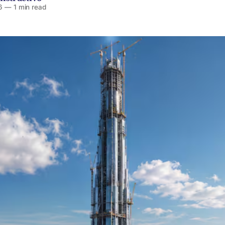
6
—
1 min read