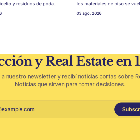
micelio y residuos de poda
los materiales de piso se vue
a, con potencial para aislación
para sumar uso, durabilidad y
6
03 ago. 2026
acústica de menor impacto
sin encarar una gran obra. Patios,
n
jardines chicos y terrazas se
ivinícola en un material de
protagonistas de la vivienda. Después
 parte de
de años en los que el exterior
oda de vid y micelio, la parte
como un plus,
 de los
ción y Real Estate en 
 a nuestro newsletter y recibí noticias cortas sobre R
Noticias que sirven para tomar decisiones.
Subscr