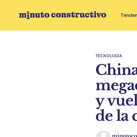
Tenden
TECNOLOGÍA
China
megae
y vue
de la
minutoco