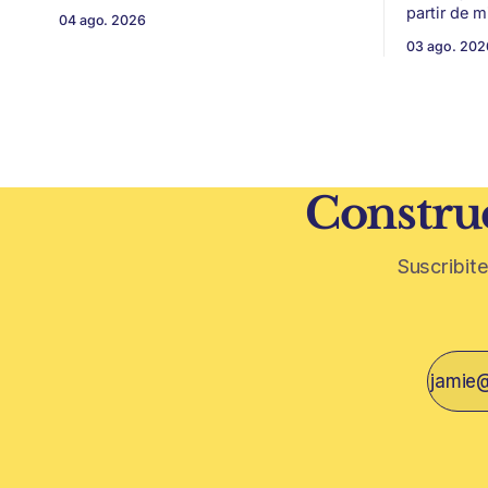
conflicto gremial y pasa a ser un
partir de 
04 ago. 2026
problema de país. Maldonado está en
vitivinícol
03 ago. 202
ese punto, y conviene decirlo sin
térmica y 
rodeos: lo que está en juego en Punta
ambiental. Mendoza puede convertir u
del Este no es una obra, ni una
residuo vit
temporada,
construcción. El desarrollo
restos de p
vegetativa
Construc
Suscribite