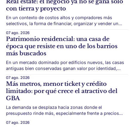
Real estate: el negocio ya no se gana solo
ciudad. La futura Línea F del subte busca mejorar la
con tierra y proyecto
conexión
En un contexto de costos altos y compradores más
selectivos, la forma de financiar, organizar y vender un
desarrollo puede ser tan importante como la ubicación. El
07 ago. 2026
éxito de un desarrollo inmobiliario ya no depende solo de
Patrimonio residencial: una casa de
conseguir un buen terreno. En un mercado más exigente,
época que resiste en uno de los barrios
la estructura financiera, legal
más buscados
En un mercado dominado por edificios nuevos, las casas
antiguas bien conservadas ganan valor por identidad,
escala y detalles difíciles de replicar. Belgrano conserva
07 ago. 2026
algunas piezas residenciales que cuentan otra historia del
Más metros, menor ticket y crédito
barrio. En medio de torres, edificios nuevos y proyectos
limitado: por qué crece el atractivo del
premium, todavía aparecen casas de más de 100 años
GBA
La demanda se desplaza hacia zonas donde el
presupuesto rinde más, especialmente frente a precios
firmes en CABA y menor acceso al crédito hipotecario. El
07 ago. 2026
Conurbano vuelve a ganar protagonismo en el mapa
inmobiliario. La lógica es simple: con el crédito hipotecario