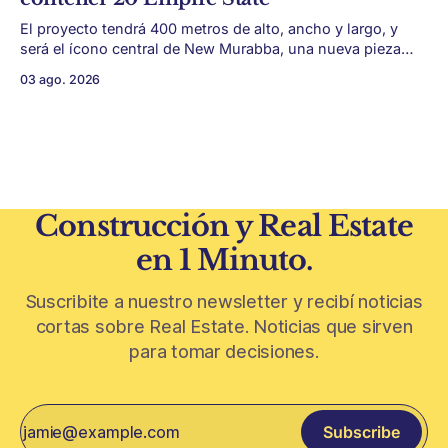
plus,
El proyecto tendrá 400 metros de alto, ancho y largo, y
será el ícono central de New Murabba, una nueva pieza
urbana vinculada al plan Visión 2030. Arabia Saudita
03 ago. 2026
avanza con una de las obras más ambiciosas del
urbanismo global. En el corazón de Riad comenzó la
construcción de El
Construcción y Real Estate
en 1 Minuto.
Suscribite a nuestro newsletter y recibí noticias
cortas sobre Real Estate. Noticias que sirven
para tomar decisiones.
Subscribe