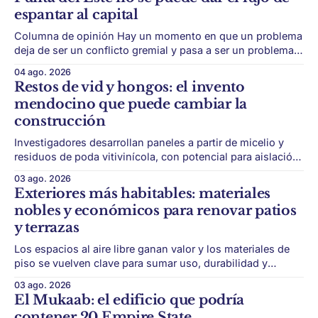
espantar al capital
Columna de opinión Hay un momento en que un problema
deja de ser un conflicto gremial y pasa a ser un problema
de país. Maldonado está en ese punto, y conviene decirlo
04 ago. 2026
sin rodeos: lo que está en juego en Punta del Este no es
Restos de vid y hongos: el invento
una obra, ni una temporada,
mendocino que puede cambiar la
construcción
Investigadores desarrollan paneles a partir de micelio y
residuos de poda vitivinícola, con potencial para aislación
térmica y acústica de menor impacto ambiental. Mendoza
03 ago. 2026
puede convertir un residuo vitivinícola en un material de
Exteriores más habitables: materiales
construcción. El desarrollo parte de restos de poda de vid
nobles y económicos para renovar patios
y micelio, la parte vegetativa de los
y terrazas
Los espacios al aire libre ganan valor y los materiales de
piso se vuelven clave para sumar uso, durabilidad y
estética sin encarar una gran obra. Patios, jardines chicos
03 ago. 2026
y terrazas se volvieron protagonistas de la vivienda.
El Mukaab: el edificio que podría
Después de años en los que el exterior era visto como un
contener 20 Empire State