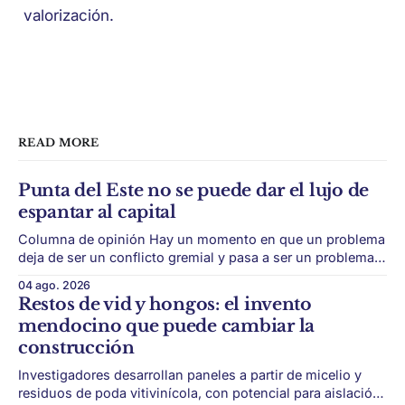
valorización.
READ MORE
Punta del Este no se puede dar el lujo de
espantar al capital
Columna de opinión Hay un momento en que un problema
deja de ser un conflicto gremial y pasa a ser un problema
de país. Maldonado está en ese punto, y conviene decirlo
04 ago. 2026
sin rodeos: lo que está en juego en Punta del Este no es
Restos de vid y hongos: el invento
una obra, ni una temporada,
mendocino que puede cambiar la
construcción
Investigadores desarrollan paneles a partir de micelio y
residuos de poda vitivinícola, con potencial para aislación