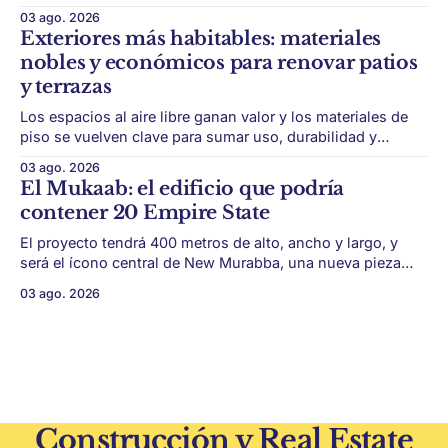
térmica y acústica de menor impacto ambiental. Mendoza
03 ago. 2026
puede convertir un residuo vitivinícola en un material de
Exteriores más habitables: materiales
construcción. El desarrollo parte de restos de poda de vid
nobles y económicos para renovar patios
y micelio, la parte vegetativa de los
y terrazas
Los espacios al aire libre ganan valor y los materiales de
piso se vuelven clave para sumar uso, durabilidad y
estética sin encarar una gran obra. Patios, jardines chicos
03 ago. 2026
y terrazas se volvieron protagonistas de la vivienda.
El Mukaab: el edificio que podría
Después de años en los que el exterior era visto como un
contener 20 Empire State
plus,
El proyecto tendrá 400 metros de alto, ancho y largo, y
será el ícono central de New Murabba, una nueva pieza
urbana vinculada al plan Visión 2030. Arabia Saudita
03 ago. 2026
avanza con una de las obras más ambiciosas del
urbanismo global. En el corazón de Riad comenzó la
construcción de El
Construcción y Real Estate