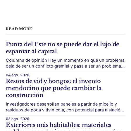
READ MORE
Punta del Este no se puede dar el lujo de
espantar al capital
Columna de opinión Hay un momento en que un problema
deja de ser un conflicto gremial y pasa a ser un problema
de país. Maldonado está en ese punto, y conviene decirlo
04 ago. 2026
sin rodeos: lo que está en juego en Punta del Este no es
Restos de vid y hongos: el invento
una obra, ni una temporada,
mendocino que puede cambiar la
construcción
Investigadores desarrollan paneles a partir de micelio y
residuos de poda vitivinícola, con potencial para aislación
térmica y acústica de menor impacto ambiental. Mendoza
03 ago. 2026
puede convertir un residuo vitivinícola en un material de
Exteriores más habitables: materiales
construcción. El desarrollo parte de restos de poda de vid