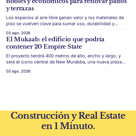
nobles y económicos para renovar patios
y micelio, la parte vegetativa de los
y terrazas
Los espacios al aire libre ganan valor y los materiales de
piso se vuelven clave para sumar uso, durabilidad y
estética sin encarar una gran obra. Patios, jardines chicos
03 ago. 2026
y terrazas se volvieron protagonistas de la vivienda.
El Mukaab: el edificio que podría
Después de años en los que el exterior era visto como un
contener 20 Empire State
plus,
El proyecto tendrá 400 metros de alto, ancho y largo, y
será el ícono central de New Murabba, una nueva pieza
urbana vinculada al plan Visión 2030. Arabia Saudita
03 ago. 2026
avanza con una de las obras más ambiciosas del
urbanismo global. En el corazón de Riad comenzó la
construcción de El
Construcción y Real Estate
en 1 Minuto.