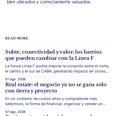
bien ubicados y correctamente valuados.
READ MORE
Subte, conectividad y valor: los barrios
que pueden cambiar con la Línea F
La futura Línea F podría mejorar la conexión entre el norte,
el centro y el sur de CABA, generando impacto en zonas
con menor acceso histórico al subte. La infraestructura de
07 ago. 2026
transporte puede cambiar el mapa inmobiliario de una
Real estate: el negocio ya no se gana solo
ciudad. La futura Línea F del subte busca mejorar la
con tierra y proyecto
conexión
En un contexto de costos altos y compradores más
selectivos, la forma de financiar, organizar y vender un
desarrollo puede ser tan importante como la ubicación. El
07 ago. 2026
éxito de un desarrollo inmobiliario ya no depende solo de