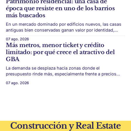
Patrimonio residencial: una casa de
conseguir un buen terreno. En un mercado más exigente,
época que resiste en uno de los barrios
la estructura financiera, legal
más buscados
En un mercado dominado por edificios nuevos, las casas
antiguas bien conservadas ganan valor por identidad,
escala y detalles difíciles de replicar. Belgrano conserva
07 ago. 2026
algunas piezas residenciales que cuentan otra historia del
Más metros, menor ticket y crédito
barrio. En medio de torres, edificios nuevos y proyectos
limitado: por qué crece el atractivo del
premium, todavía aparecen casas de más de 100 años
GBA
La demanda se desplaza hacia zonas donde el
presupuesto rinde más, especialmente frente a precios
firmes en CABA y menor acceso al crédito hipotecario. El
07 ago. 2026
Conurbano vuelve a ganar protagonismo en el mapa
inmobiliario. La lógica es simple: con el crédito hipotecario
más limitado y los precios de CABA todavía
Construcción y Real Estate