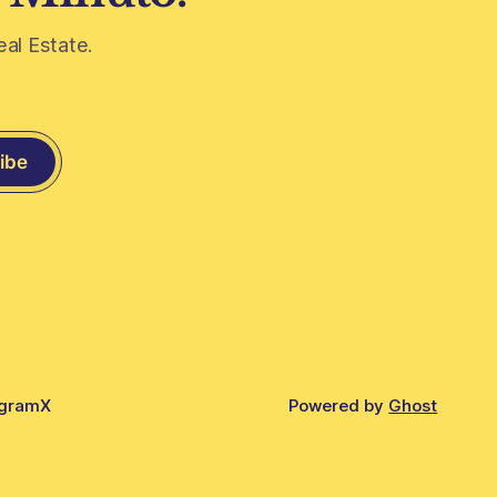
eal Estate.
ibe
agram
X
Powered by
Ghost