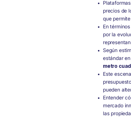
Plataformas
precios de l
que permite 
En términos
por la evolu
representan
Según estim
estándar en
metro cua
Este escenar
presupuesto
pueden alter
Entender có
mercado inmo
las propied