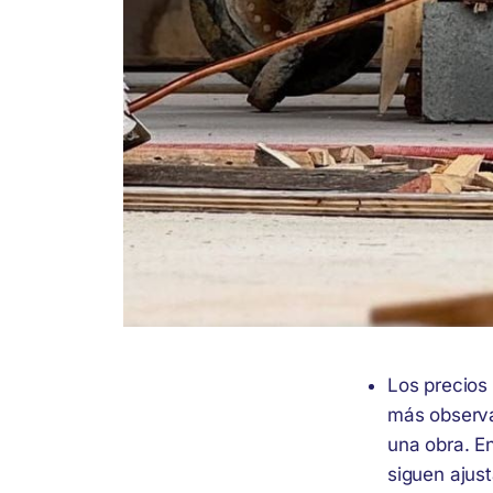
Los precios
más observad
una obra. E
siguen ajus