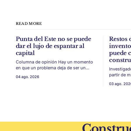
READ MORE
Punta del Este no se puede
Restos 
dar el lujo de espantar al
invent
capital
puede c
constr
Columna de opinión Hay un momento
en que un problema deja de ser un
Investigad
conflicto gremial y pasa a ser un
partir de 
04 ago. 2026
problema de país. Maldonado está en
vitivinícol
03 ago. 202
ese punto, y conviene decirlo sin
térmica y 
rodeos: lo que está en juego en Punta
ambiental. Mendoza puede convertir u
del Este no es una obra, ni una
residuo vit
temporada,
construcción. El desarrollo
restos de p
vegetativa
Construc