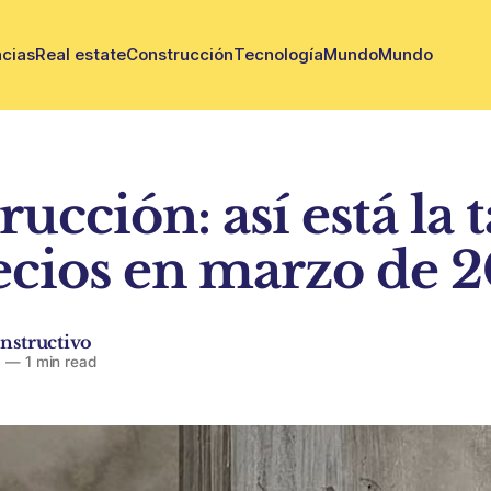
cias
Real estate
Construcción
Tecnología
Mundo
Mundo
ucción: así está la 
ecios en marzo de 
nstructivo
6
—
1 min read