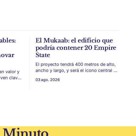
ables:
El Mukaab: el edificio que
podría contener 20 Empire
novar
State
El proyecto tendrá 400 metros de alto,
ancho y largo, y será el ícono central de
an valor y
New Murabba, una nueva pieza urbana
lven clave
03 ago. 2026
vinculada al plan Visión 2030. Arabia
 estética
Saudita avanza con una de las obras
más ambiciosas del urbanismo global.
 volvieron
En el corazón de Riad comenzó la
construcción de El
 era visto
1 Minuto.