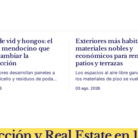
de vid y hongos: el
Exteriores más habit
o mendocino que
materiales nobles y
ambiar la
económicos para re
ucción
patios y terrazas
ores desarrollan paneles a
Los espacios al aire libre gan
micelio y residuos de poda
los materiales de piso se vue
a, con potencial para aislación
para sumar uso, durabilidad y
6
03 ago. 2026
acústica de menor impacto
sin encarar una gran obra. Patios,
n
jardines chicos y terrazas se
ivinícola en un material de
protagonistas de la vivienda. Después
 parte de
de años en los que el exterior
oda de vid y micelio, la parte
como un plus,
 de los
ción y Real Estate en 