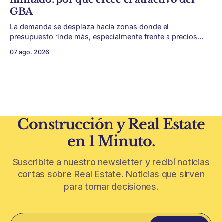
premium, todavía aparecen casas de más de 100 años
GBA
La demanda se desplaza hacia zonas donde el
presupuesto rinde más, especialmente frente a precios
firmes en CABA y menor acceso al crédito hipotecario. El
07 ago. 2026
Conurbano vuelve a ganar protagonismo en el mapa
inmobiliario. La lógica es simple: con el crédito hipotecario
más limitado y los precios de CABA todavía
Construcción y Real Estate
en 1 Minuto.
Suscribite a nuestro newsletter y recibí noticias
cortas sobre Real Estate. Noticias que sirven
para tomar decisiones.