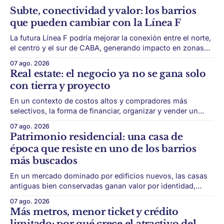
Subte, conectividad y valor: los barrios
que pueden cambiar con la Línea F
La futura Línea F podría mejorar la conexión entre el norte,
el centro y el sur de CABA, generando impacto en zonas
con menor acceso histórico al subte. La infraestructura de
07 ago. 2026
transporte puede cambiar el mapa inmobiliario de una
Real estate: el negocio ya no se gana solo
ciudad. La futura Línea F del subte busca mejorar la
con tierra y proyecto
conexión
En un contexto de costos altos y compradores más
selectivos, la forma de financiar, organizar y vender un
desarrollo puede ser tan importante como la ubicación. El
07 ago. 2026
éxito de un desarrollo inmobiliario ya no depende solo de
Patrimonio residencial: una casa de
conseguir un buen terreno. En un mercado más exigente,
época que resiste en uno de los barrios
la estructura financiera, legal
más buscados
En un mercado dominado por edificios nuevos, las casas
antiguas bien conservadas ganan valor por identidad,
escala y detalles difíciles de replicar. Belgrano conserva
07 ago. 2026
algunas piezas residenciales que cuentan otra historia del
Más metros, menor ticket y crédito
barrio. En medio de torres, edificios nuevos y proyectos
limitado: por qué crece el atractivo del