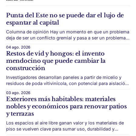
Punta del Este no se puede dar el lujo de
espantar al capital
Columna de opinión Hay un momento en que un problema
deja de ser un conflicto gremial y pasa a ser un problema
de país. Maldonado está en ese punto, y conviene decirlo
04 ago. 2026
sin rodeos: lo que está en juego en Punta del Este no es
Restos de vid y hongos: el invento
una obra, ni una temporada,
mendocino que puede cambiar la
construcción
Investigadores desarrollan paneles a partir de micelio y
residuos de poda vitivinícola, con potencial para aislación
térmica y acústica de menor impacto ambiental. Mendoza
03 ago. 2026
puede convertir un residuo vitivinícola en un material de
Exteriores más habitables: materiales
construcción. El desarrollo parte de restos de poda de vid
nobles y económicos para renovar patios
y micelio, la parte vegetativa de los
y terrazas
Los espacios al aire libre ganan valor y los materiales de
piso se vuelven clave para sumar uso, durabilidad y
estética sin encarar una gran obra. Patios, jardines chicos