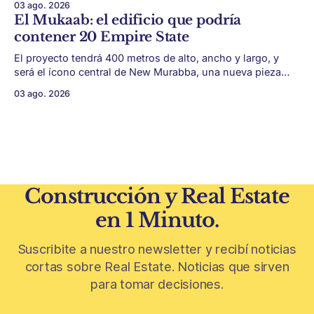
03 ago. 2026
y terrazas se volvieron protagonistas de la vivienda.
El Mukaab: el edificio que podría
Después de años en los que el exterior era visto como un
contener 20 Empire State
plus,
El proyecto tendrá 400 metros de alto, ancho y largo, y
será el ícono central de New Murabba, una nueva pieza
urbana vinculada al plan Visión 2030. Arabia Saudita
03 ago. 2026
avanza con una de las obras más ambiciosas del
urbanismo global. En el corazón de Riad comenzó la
construcción de El
Construcción y Real Estate
en 1 Minuto.
Suscribite a nuestro newsletter y recibí noticias
cortas sobre Real Estate. Noticias que sirven
para tomar decisiones.