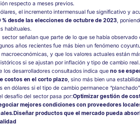
ión respecto a meses previos.
ólares, el incremento intermensual fue significativo y a
 % desde las elecciones de octubre de 2023
, poniend
s habituales.
l sector señalan que parte de lo que se había observado
lgunos años recientes fue más bien un fenómeno coyuntur
s macroeconómicas, y que los valores actuales están má
stóricos si se ajustan por inflación y tipo de cambio real.
e los desarrolladores consultados indica que
no se espe
e costos en el corto plazo
, sino más bien una estabilid
s en dólares si el tipo de cambio permanece “planchado”
l desafío del sector pasa por:
Optimizar gestión de cos
egociar mejores condiciones con proveedores locale
ales.
Diseñar productos que el mercado pueda absor
calidad