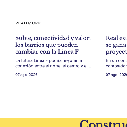
READ MORE
Subte, conectividad y valor:
Real est
los barrios que pueden
se gana 
cambiar con la Línea F
proyec
La futura Línea F podría mejorar la
En un cont
conexión entre el norte, el centro y el
compradore
sur de CABA, generando impacto en
de financi
07 ago. 2026
07 ago. 202
zonas con menor acceso histórico al
desarrollo
subte. La infraestructura de transporte
como la ubicación.
puede cambiar el mapa inmobiliario de
desarrollo
una ciudad. La futura Línea F del subte
solo de con
busca mejorar la conexión
un mercado
financiera,
Construc