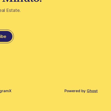
eal Estate.
ibe
agram
X
Powered by
Ghost