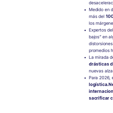
desacelerac
Medido en d
más del
100
los márgene
Expertos de
bajos” en a
distorsione
promedios hi
La mirada d
drásticas d
nuevas alza
Para 2026, e
logística.
N
internacion
sacrificar 