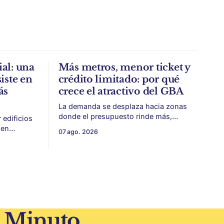
al: una
Más metros, menor ticket y
iste en
crédito limitado: por qué
ás
crece el atractivo del GBA
La demanda se desplaza hacia zonas
donde el presupuesto rinde más,
edificios
especialmente frente a precios firmes
ien
07 ago. 2026
en CABA y menor acceso al crédito
identidad,
hipotecario. El Conurbano vuelve a
eplicar.
ganar protagonismo en el mapa
iezas
inmobiliario. La lógica es simple: con el
a historia
crédito hipotecario más limitado y los
precios de CABA todavía
 todavía
0 años
1 Minuto.