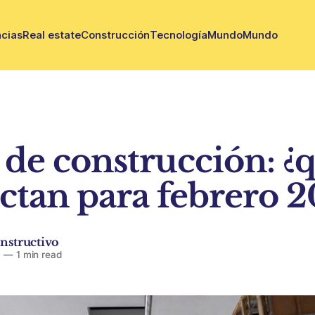
cias
Real estate
Construcción
Tecnología
Mundo
Mundo
 de construcción: ¿
ctan para febrero 
nstructivo
6
—
1 min read