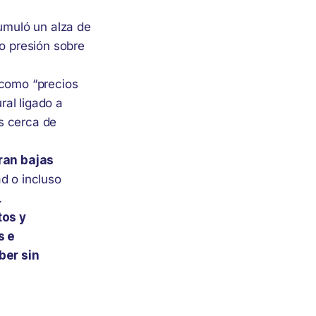
cumuló un alza de
o presión sobre
 como “precios
al ligado a
s cerca de
ran bajas
ad o incluso
.
tos y
s e
ber sin