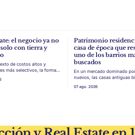
ate: el negocio ya no
Patrimonio residenci
solo con tierra y
casa de época que res
to
uno de los barrios m
buscados
exto de costos altos y
s más selectivos, la forma
En un mercado dominado por 
ar, organizar y vender un
nuevos, las casas antiguas b
6
 puede ser tan importante
conservadas ganan valor por 
07 ago. 2026
 El éxito de un
escala y detalles difíciles de r
 inmobiliario ya no depende
Belgrano conserva algunas p
seguir un buen terreno. En
residenciales que cuentan otr
 más exigente, la estructura
del barrio. En medio de torres, edificios
 legal
nuevos y proyectos premium,
aparecen casas de más de 10
ción y Real Estate en 