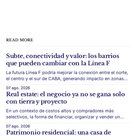
READ MORE
Subte, conectividad y valor: los barrios
que pueden cambiar con la Línea F
La futura Línea F podría mejorar la conexión entre el norte,
el centro y el sur de CABA, generando impacto en zonas
con menor acceso histórico al subte. La infraestructura de
07 ago. 2026
transporte puede cambiar el mapa inmobiliario de una
Real estate: el negocio ya no se gana solo
ciudad. La futura Línea F del subte busca mejorar la
con tierra y proyecto
conexión
En un contexto de costos altos y compradores más
selectivos, la forma de financiar, organizar y vender un
desarrollo puede ser tan importante como la ubicación. El
07 ago. 2026
éxito de un desarrollo inmobiliario ya no depende solo de
Patrimonio residencial: una casa de
conseguir un buen terreno. En un mercado más exigente,