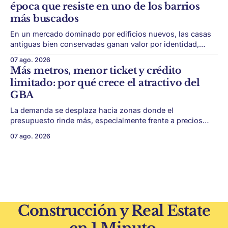
época que resiste en uno de los barrios
la estructura financiera, legal
más buscados
En un mercado dominado por edificios nuevos, las casas
antiguas bien conservadas ganan valor por identidad,
escala y detalles difíciles de replicar. Belgrano conserva
07 ago. 2026
algunas piezas residenciales que cuentan otra historia del
Más metros, menor ticket y crédito
barrio. En medio de torres, edificios nuevos y proyectos
limitado: por qué crece el atractivo del
premium, todavía aparecen casas de más de 100 años
GBA
La demanda se desplaza hacia zonas donde el
presupuesto rinde más, especialmente frente a precios
firmes en CABA y menor acceso al crédito hipotecario. El
07 ago. 2026
Conurbano vuelve a ganar protagonismo en el mapa
inmobiliario. La lógica es simple: con el crédito hipotecario
más limitado y los precios de CABA todavía
Construcción y Real Estate