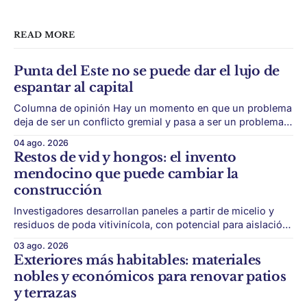
READ MORE
Punta del Este no se puede dar el lujo de
espantar al capital
Columna de opinión Hay un momento en que un problema
deja de ser un conflicto gremial y pasa a ser un problema
de país. Maldonado está en ese punto, y conviene decirlo
04 ago. 2026
sin rodeos: lo que está en juego en Punta del Este no es
Restos de vid y hongos: el invento
una obra, ni una temporada,
mendocino que puede cambiar la
construcción
Investigadores desarrollan paneles a partir de micelio y
residuos de poda vitivinícola, con potencial para aislación
térmica y acústica de menor impacto ambiental. Mendoza
03 ago. 2026
puede convertir un residuo vitivinícola en un material de
Exteriores más habitables: materiales
construcción. El desarrollo parte de restos de poda de vid
nobles y económicos para renovar patios
y micelio, la parte vegetativa de los
y terrazas