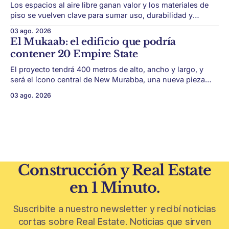
Los espacios al aire libre ganan valor y los materiales de
piso se vuelven clave para sumar uso, durabilidad y
estética sin encarar una gran obra. Patios, jardines chicos
03 ago. 2026
y terrazas se volvieron protagonistas de la vivienda.
El Mukaab: el edificio que podría
Después de años en los que el exterior era visto como un
contener 20 Empire State
plus,
El proyecto tendrá 400 metros de alto, ancho y largo, y
será el ícono central de New Murabba, una nueva pieza
urbana vinculada al plan Visión 2030. Arabia Saudita
03 ago. 2026
avanza con una de las obras más ambiciosas del
urbanismo global. En el corazón de Riad comenzó la
construcción de El
Construcción y Real Estate
en 1 Minuto.
Suscribite a nuestro newsletter y recibí noticias
cortas sobre Real Estate. Noticias que sirven