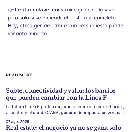
👉
Lectura clave:
construir sigue siendo viable,
pero solo si se entiende el costo real completo.
Hoy, el margen de error en un presupuesto puede
ser determinante.
READ MORE
Subte, conectividad y valor: los barrios
que pueden cambiar con la Línea F
La futura Línea F podría mejorar la conexión entre el norte,
el centro y el sur de CABA, generando impacto en zonas
con menor acceso histórico al subte. La infraestructura de
07 ago. 2026
transporte puede cambiar el mapa inmobiliario de una
Real estate: el negocio ya no se gana solo
ciudad. La futura Línea F del subte busca mejorar la