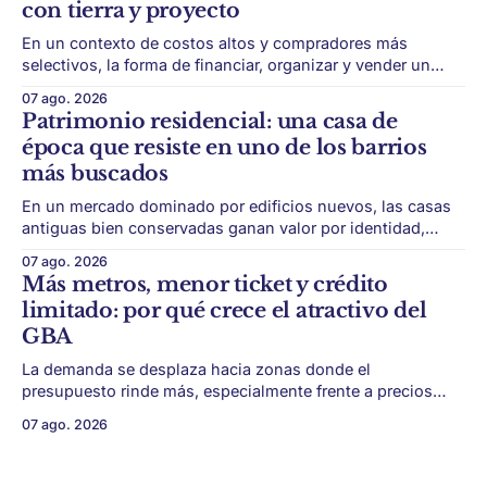
con tierra y proyecto
conexión
En un contexto de costos altos y compradores más
selectivos, la forma de financiar, organizar y vender un
desarrollo puede ser tan importante como la ubicación. El
07 ago. 2026
éxito de un desarrollo inmobiliario ya no depende solo de
Patrimonio residencial: una casa de
conseguir un buen terreno. En un mercado más exigente,
época que resiste en uno de los barrios
la estructura financiera, legal
más buscados
En un mercado dominado por edificios nuevos, las casas
antiguas bien conservadas ganan valor por identidad,
escala y detalles difíciles de replicar. Belgrano conserva
07 ago. 2026
algunas piezas residenciales que cuentan otra historia del
Más metros, menor ticket y crédito
barrio. En medio de torres, edificios nuevos y proyectos
limitado: por qué crece el atractivo del
premium, todavía aparecen casas de más de 100 años
GBA
La demanda se desplaza hacia zonas donde el
presupuesto rinde más, especialmente frente a precios
firmes en CABA y menor acceso al crédito hipotecario. El
07 ago. 2026
Conurbano vuelve a ganar protagonismo en el mapa
inmobiliario. La lógica es simple: con el crédito hipotecario
más limitado y los precios de CABA todavía