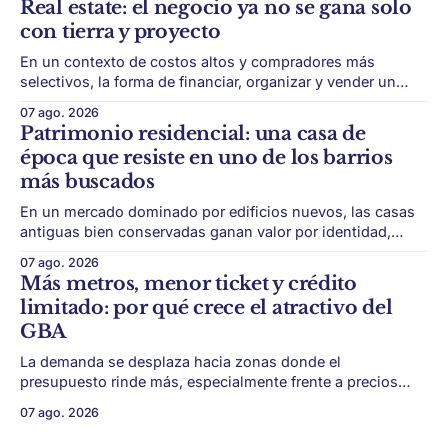
Real estate: el negocio ya no se gana solo
ciudad. La futura Línea F del subte busca mejorar la
con tierra y proyecto
conexión
En un contexto de costos altos y compradores más
selectivos, la forma de financiar, organizar y vender un
desarrollo puede ser tan importante como la ubicación. El
07 ago. 2026
éxito de un desarrollo inmobiliario ya no depende solo de
Patrimonio residencial: una casa de
conseguir un buen terreno. En un mercado más exigente,
época que resiste en uno de los barrios
la estructura financiera, legal
más buscados
En un mercado dominado por edificios nuevos, las casas
antiguas bien conservadas ganan valor por identidad,
escala y detalles difíciles de replicar. Belgrano conserva
07 ago. 2026
algunas piezas residenciales que cuentan otra historia del
Más metros, menor ticket y crédito
barrio. En medio de torres, edificios nuevos y proyectos
limitado: por qué crece el atractivo del
premium, todavía aparecen casas de más de 100 años
GBA
La demanda se desplaza hacia zonas donde el
presupuesto rinde más, especialmente frente a precios
firmes en CABA y menor acceso al crédito hipotecario. El
07 ago. 2026
Conurbano vuelve a ganar protagonismo en el mapa
inmobiliario. La lógica es simple: con el crédito hipotecario