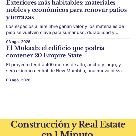
Exteriores más habitables: materiales
construcción. El desarrollo parte de restos de poda de vid
nobles y económicos para renovar patios
y micelio, la parte vegetativa de los
y terrazas
Los espacios al aire libre ganan valor y los materiales de
piso se vuelven clave para sumar uso, durabilidad y
estética sin encarar una gran obra. Patios, jardines chicos
03 ago. 2026
y terrazas se volvieron protagonistas de la vivienda.
El Mukaab: el edificio que podría
Después de años en los que el exterior era visto como un
contener 20 Empire State
plus,
El proyecto tendrá 400 metros de alto, ancho y largo, y
será el ícono central de New Murabba, una nueva pieza
urbana vinculada al plan Visión 2030. Arabia Saudita
03 ago. 2026
avanza con una de las obras más ambiciosas del
urbanismo global. En el corazón de Riad comenzó la
construcción de El
Construcción y Real Estate
en 1 Minuto.