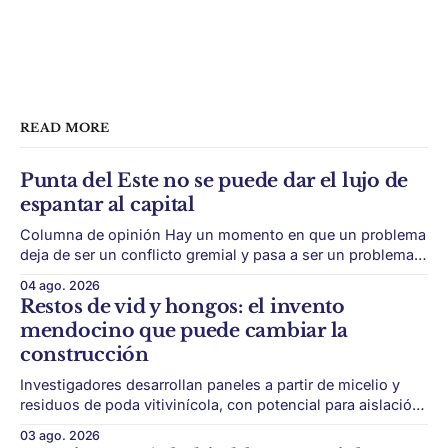
READ MORE
Punta del Este no se puede dar el lujo de
espantar al capital
Columna de opinión Hay un momento en que un problema
deja de ser un conflicto gremial y pasa a ser un problema
de país. Maldonado está en ese punto, y conviene decirlo
04 ago. 2026
sin rodeos: lo que está en juego en Punta del Este no es
Restos de vid y hongos: el invento
una obra, ni una temporada,
mendocino que puede cambiar la
construcción
Investigadores desarrollan paneles a partir de micelio y
residuos de poda vitivinícola, con potencial para aislación
térmica y acústica de menor impacto ambiental. Mendoza
03 ago. 2026
puede convertir un residuo vitivinícola en un material de