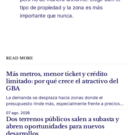
tipo de propiedad y la zona es más
importante que nunca.
READ MORE
Más metros, menor ticket y crédito
limitado: por qué crece el atractivo del
GBA
La demanda se desplaza hacia zonas donde el
presupuesto rinde más, especialmente frente a precios
firmes en CABA y menor acceso al crédito hipotecario. El
07 ago. 2026
Conurbano vuelve a ganar protagonismo en el mapa
Dos terrenos públicos salen a subasta y
inmobiliario. La lógica es simple: con el crédito hipotecario
abren oportunidades para nuevos
más limitado y los precios de CABA todavía
desarrollos