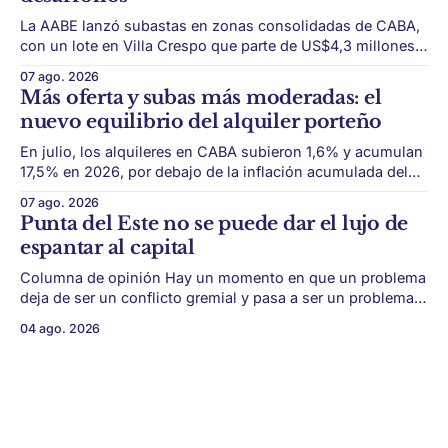
La AABE lanzó subastas en zonas consolidadas de CABA,
con un lote en Villa Crespo que parte de US$4,3 millones y
otro en Almagro con base de US$381.690. La
07 ago. 2026
disponibilidad de tierra en barrios consolidados de CABA
Más oferta y subas más moderadas: el
vuelve a estar en el centro del mercado. La
nuevo equilibrio del alquiler porteño
En julio, los alquileres en CABA subieron 1,6% y acumulan
17,5% en 2026, por debajo de la inflación acumulada del
período. El mercado de alquileres porteño empieza a
07 ago. 2026
mostrar una dinámica distinta. Después del fuerte
Punta del Este no se puede dar el lujo de
reacomodamiento que siguió a la derogación de la Ley de
espantar al capital
Alquileres, la mayor
Columna de opinión Hay un momento en que un problema
deja de ser un conflicto gremial y pasa a ser un problema
de país. Maldonado está en ese punto, y conviene decirlo
04 ago. 2026
sin rodeos: lo que está en juego en Punta del Este no es
una obra, ni una temporada,