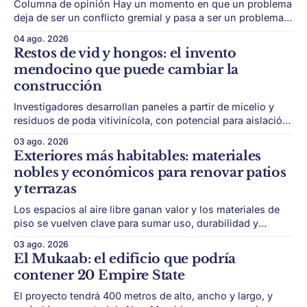
Columna de opinión Hay un momento en que un problema
deja de ser un conflicto gremial y pasa a ser un problema
de país. Maldonado está en ese punto, y conviene decirlo
04 ago. 2026
sin rodeos: lo que está en juego en Punta del Este no es
Restos de vid y hongos: el invento
una obra, ni una temporada,
mendocino que puede cambiar la
construcción
Investigadores desarrollan paneles a partir de micelio y
residuos de poda vitivinícola, con potencial para aislación
térmica y acústica de menor impacto ambiental. Mendoza
03 ago. 2026
puede convertir un residuo vitivinícola en un material de
Exteriores más habitables: materiales
construcción. El desarrollo parte de restos de poda de vid
nobles y económicos para renovar patios
y micelio, la parte vegetativa de los
y terrazas
Los espacios al aire libre ganan valor y los materiales de
piso se vuelven clave para sumar uso, durabilidad y
estética sin encarar una gran obra. Patios, jardines chicos
03 ago. 2026
y terrazas se volvieron protagonistas de la vivienda.
El Mukaab: el edificio que podría
Después de años en los que el exterior era visto como un
contener 20 Empire State
plus,
El proyecto tendrá 400 metros de alto, ancho y largo, y