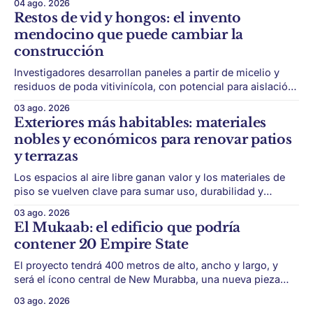
04 ago. 2026
sin rodeos: lo que está en juego en Punta del Este no es
Restos de vid y hongos: el invento
una obra, ni una temporada,
mendocino que puede cambiar la
construcción
Investigadores desarrollan paneles a partir de micelio y
residuos de poda vitivinícola, con potencial para aislación
térmica y acústica de menor impacto ambiental. Mendoza
03 ago. 2026
puede convertir un residuo vitivinícola en un material de
Exteriores más habitables: materiales
construcción. El desarrollo parte de restos de poda de vid
nobles y económicos para renovar patios
y micelio, la parte vegetativa de los
y terrazas
Los espacios al aire libre ganan valor y los materiales de
piso se vuelven clave para sumar uso, durabilidad y
estética sin encarar una gran obra. Patios, jardines chicos
03 ago. 2026
y terrazas se volvieron protagonistas de la vivienda.
El Mukaab: el edificio que podría
Después de años en los que el exterior era visto como un
contener 20 Empire State
plus,
El proyecto tendrá 400 metros de alto, ancho y largo, y
será el ícono central de New Murabba, una nueva pieza
urbana vinculada al plan Visión 2030. Arabia Saudita
03 ago. 2026
avanza con una de las obras más ambiciosas del