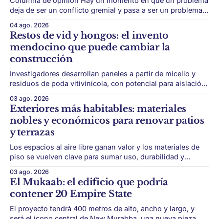
Columna de opinión Hay un momento en que un problema
deja de ser un conflicto gremial y pasa a ser un problema
de país. Maldonado está en ese punto, y conviene decirlo
04 ago. 2026
sin rodeos: lo que está en juego en Punta del Este no es
Restos de vid y hongos: el invento
una obra, ni una temporada,
mendocino que puede cambiar la
construcción
Investigadores desarrollan paneles a partir de micelio y
residuos de poda vitivinícola, con potencial para aislación
térmica y acústica de menor impacto ambiental. Mendoza
03 ago. 2026
puede convertir un residuo vitivinícola en un material de
Exteriores más habitables: materiales
construcción. El desarrollo parte de restos de poda de vid
nobles y económicos para renovar patios
y micelio, la parte vegetativa de los
y terrazas
Los espacios al aire libre ganan valor y los materiales de
piso se vuelven clave para sumar uso, durabilidad y
estética sin encarar una gran obra. Patios, jardines chicos
03 ago. 2026
y terrazas se volvieron protagonistas de la vivienda.
El Mukaab: el edificio que podría
Después de años en los que el exterior era visto como un
contener 20 Empire State
plus,
El proyecto tendrá 400 metros de alto, ancho y largo, y
será el ícono central de New Murabba, una nueva pieza