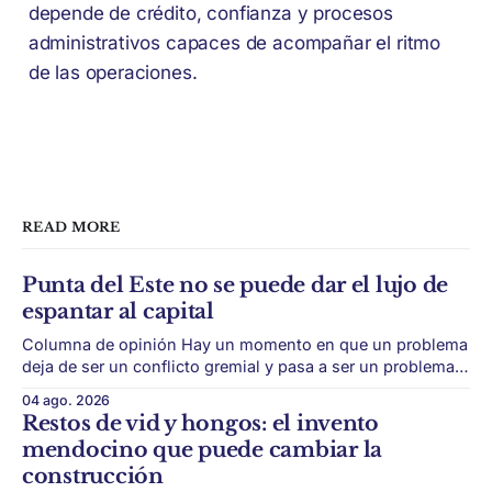
depende de crédito, confianza y procesos
administrativos capaces de acompañar el ritmo
de las operaciones.
READ MORE
Punta del Este no se puede dar el lujo de
espantar al capital
Columna de opinión Hay un momento en que un problema
deja de ser un conflicto gremial y pasa a ser un problema
de país. Maldonado está en ese punto, y conviene decirlo
04 ago. 2026
sin rodeos: lo que está en juego en Punta del Este no es
Restos de vid y hongos: el invento
una obra, ni una temporada,
mendocino que puede cambiar la
construcción