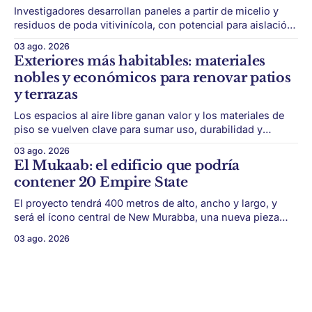
Investigadores desarrollan paneles a partir de micelio y
residuos de poda vitivinícola, con potencial para aislación
térmica y acústica de menor impacto ambiental. Mendoza
03 ago. 2026
puede convertir un residuo vitivinícola en un material de
Exteriores más habitables: materiales
construcción. El desarrollo parte de restos de poda de vid
nobles y económicos para renovar patios
y micelio, la parte vegetativa de los
y terrazas
Los espacios al aire libre ganan valor y los materiales de
piso se vuelven clave para sumar uso, durabilidad y
estética sin encarar una gran obra. Patios, jardines chicos
03 ago. 2026
y terrazas se volvieron protagonistas de la vivienda.
El Mukaab: el edificio que podría
Después de años en los que el exterior era visto como un
contener 20 Empire State
plus,
El proyecto tendrá 400 metros de alto, ancho y largo, y
será el ícono central de New Murabba, una nueva pieza
urbana vinculada al plan Visión 2030. Arabia Saudita
03 ago. 2026
avanza con una de las obras más ambiciosas del
urbanismo global. En el corazón de Riad comenzó la
construcción de El