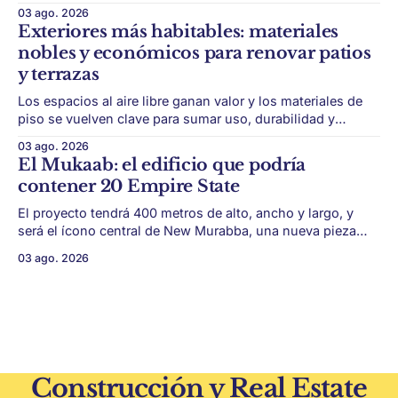
térmica y acústica de menor impacto ambiental. Mendoza
03 ago. 2026
puede convertir un residuo vitivinícola en un material de
Exteriores más habitables: materiales
construcción. El desarrollo parte de restos de poda de vid
nobles y económicos para renovar patios
y micelio, la parte vegetativa de los
y terrazas
Los espacios al aire libre ganan valor y los materiales de
piso se vuelven clave para sumar uso, durabilidad y
estética sin encarar una gran obra. Patios, jardines chicos
03 ago. 2026
y terrazas se volvieron protagonistas de la vivienda.
El Mukaab: el edificio que podría
Después de años en los que el exterior era visto como un
contener 20 Empire State
plus,
El proyecto tendrá 400 metros de alto, ancho y largo, y
será el ícono central de New Murabba, una nueva pieza
urbana vinculada al plan Visión 2030. Arabia Saudita
03 ago. 2026
avanza con una de las obras más ambiciosas del
urbanismo global. En el corazón de Riad comenzó la
construcción de El
Construcción y Real Estate