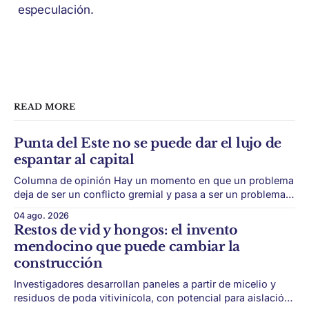
especulación.
READ MORE
Punta del Este no se puede dar el lujo de
espantar al capital
Columna de opinión Hay un momento en que un problema
deja de ser un conflicto gremial y pasa a ser un problema
de país. Maldonado está en ese punto, y conviene decirlo
04 ago. 2026
sin rodeos: lo que está en juego en Punta del Este no es
Restos de vid y hongos: el invento
una obra, ni una temporada,
mendocino que puede cambiar la
construcción
Investigadores desarrollan paneles a partir de micelio y
residuos de poda vitivinícola, con potencial para aislación