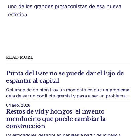
uno de los grandes protagonistas de esa nueva
estética.
READ MORE
Punta del Este no se puede dar el lujo de
espantar al capital
Columna de opinión Hay un momento en que un problema
deja de ser un conflicto gremial y pasa a ser un problema
de país. Maldonado está en ese punto, y conviene decirlo
04 ago. 2026
sin rodeos: lo que está en juego en Punta del Este no es
Restos de vid y hongos: el invento
una obra, ni una temporada,
mendocino que puede cambiar la
construcción
Investigadores desarrollan paneles a partir de micelio y