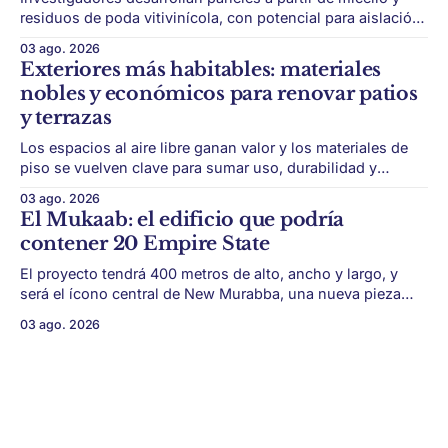
residuos de poda vitivinícola, con potencial para aislación
térmica y acústica de menor impacto ambiental. Mendoza
03 ago. 2026
puede convertir un residuo vitivinícola en un material de
Exteriores más habitables: materiales
construcción. El desarrollo parte de restos de poda de vid
nobles y económicos para renovar patios
y micelio, la parte vegetativa de los
y terrazas
Los espacios al aire libre ganan valor y los materiales de
piso se vuelven clave para sumar uso, durabilidad y
estética sin encarar una gran obra. Patios, jardines chicos
03 ago. 2026
y terrazas se volvieron protagonistas de la vivienda.
El Mukaab: el edificio que podría
Después de años en los que el exterior era visto como un
contener 20 Empire State
plus,
El proyecto tendrá 400 metros de alto, ancho y largo, y
será el ícono central de New Murabba, una nueva pieza
urbana vinculada al plan Visión 2030. Arabia Saudita
03 ago. 2026
avanza con una de las obras más ambiciosas del
urbanismo global. En el corazón de Riad comenzó la
construcción de El