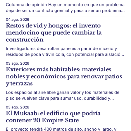
Columna de opinión Hay un momento en que un problema
deja de ser un conflicto gremial y pasa a ser un problema
de país. Maldonado está en ese punto, y conviene decirlo
04 ago. 2026
sin rodeos: lo que está en juego en Punta del Este no es
Restos de vid y hongos: el invento
una obra, ni una temporada,
mendocino que puede cambiar la
construcción
Investigadores desarrollan paneles a partir de micelio y
residuos de poda vitivinícola, con potencial para aislación
térmica y acústica de menor impacto ambiental. Mendoza
03 ago. 2026
puede convertir un residuo vitivinícola en un material de
Exteriores más habitables: materiales
construcción. El desarrollo parte de restos de poda de vid
nobles y económicos para renovar patios
y micelio, la parte vegetativa de los
y terrazas
Los espacios al aire libre ganan valor y los materiales de
piso se vuelven clave para sumar uso, durabilidad y
estética sin encarar una gran obra. Patios, jardines chicos
03 ago. 2026
y terrazas se volvieron protagonistas de la vivienda.
El Mukaab: el edificio que podría
Después de años en los que el exterior era visto como un
contener 20 Empire State
plus,
El proyecto tendrá 400 metros de alto, ancho y largo, y