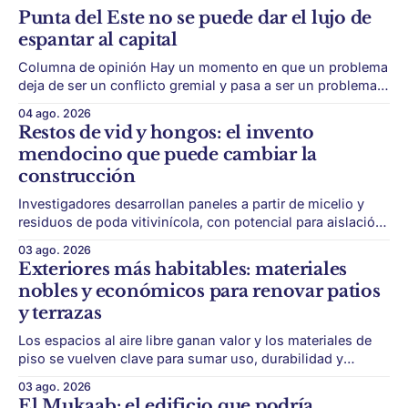
Punta del Este no se puede dar el lujo de
espantar al capital
Columna de opinión Hay un momento en que un problema
deja de ser un conflicto gremial y pasa a ser un problema
de país. Maldonado está en ese punto, y conviene decirlo
04 ago. 2026
sin rodeos: lo que está en juego en Punta del Este no es
Restos de vid y hongos: el invento
una obra, ni una temporada,
mendocino que puede cambiar la
construcción
Investigadores desarrollan paneles a partir de micelio y
residuos de poda vitivinícola, con potencial para aislación
térmica y acústica de menor impacto ambiental. Mendoza
03 ago. 2026
puede convertir un residuo vitivinícola en un material de
Exteriores más habitables: materiales
construcción. El desarrollo parte de restos de poda de vid
nobles y económicos para renovar patios
y micelio, la parte vegetativa de los
y terrazas
Los espacios al aire libre ganan valor y los materiales de
piso se vuelven clave para sumar uso, durabilidad y
estética sin encarar una gran obra. Patios, jardines chicos
03 ago. 2026
y terrazas se volvieron protagonistas de la vivienda.
El Mukaab: el edificio que podría