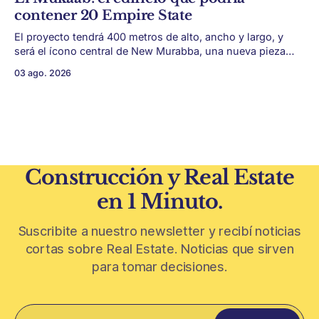
Después de años en los que el exterior era visto como un
contener 20 Empire State
plus,
El proyecto tendrá 400 metros de alto, ancho y largo, y
será el ícono central de New Murabba, una nueva pieza
urbana vinculada al plan Visión 2030. Arabia Saudita
03 ago. 2026
avanza con una de las obras más ambiciosas del
urbanismo global. En el corazón de Riad comenzó la
construcción de El
Construcción y Real Estate
en 1 Minuto.
Suscribite a nuestro newsletter y recibí noticias
cortas sobre Real Estate. Noticias que sirven
para tomar decisiones.