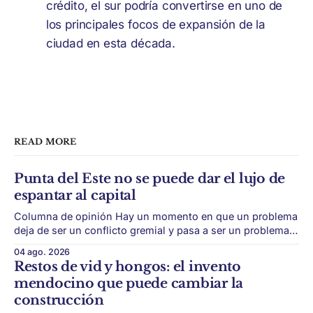
crédito, el sur podría convertirse en uno de
los principales focos de expansión de la
ciudad en esta década.
READ MORE
Punta del Este no se puede dar el lujo de
espantar al capital
Columna de opinión Hay un momento en que un problema
deja de ser un conflicto gremial y pasa a ser un problema
de país. Maldonado está en ese punto, y conviene decirlo
04 ago. 2026
sin rodeos: lo que está en juego en Punta del Este no es
Restos de vid y hongos: el invento
una obra, ni una temporada,
mendocino que puede cambiar la
construcción