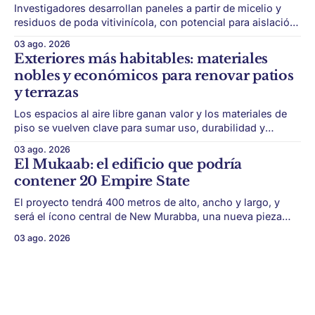
Investigadores desarrollan paneles a partir de micelio y
residuos de poda vitivinícola, con potencial para aislación
térmica y acústica de menor impacto ambiental. Mendoza
03 ago. 2026
puede convertir un residuo vitivinícola en un material de
Exteriores más habitables: materiales
construcción. El desarrollo parte de restos de poda de vid
nobles y económicos para renovar patios
y micelio, la parte vegetativa de los
y terrazas
Los espacios al aire libre ganan valor y los materiales de
piso se vuelven clave para sumar uso, durabilidad y
estética sin encarar una gran obra. Patios, jardines chicos
03 ago. 2026
y terrazas se volvieron protagonistas de la vivienda.
El Mukaab: el edificio que podría
Después de años en los que el exterior era visto como un
contener 20 Empire State
plus,
El proyecto tendrá 400 metros de alto, ancho y largo, y
será el ícono central de New Murabba, una nueva pieza
urbana vinculada al plan Visión 2030. Arabia Saudita
03 ago. 2026
avanza con una de las obras más ambiciosas del
urbanismo global. En el corazón de Riad comenzó la
construcción de El