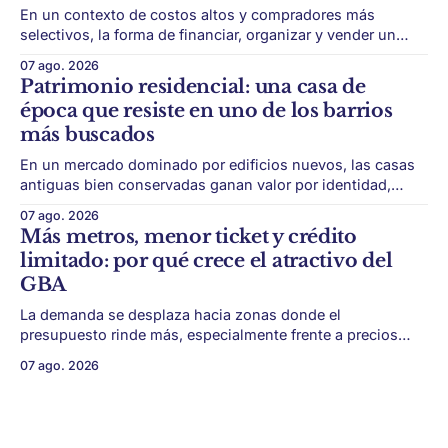
En un contexto de costos altos y compradores más
selectivos, la forma de financiar, organizar y vender un
desarrollo puede ser tan importante como la ubicación. El
07 ago. 2026
éxito de un desarrollo inmobiliario ya no depende solo de
Patrimonio residencial: una casa de
conseguir un buen terreno. En un mercado más exigente,
época que resiste en uno de los barrios
la estructura financiera, legal
más buscados
En un mercado dominado por edificios nuevos, las casas
antiguas bien conservadas ganan valor por identidad,
escala y detalles difíciles de replicar. Belgrano conserva
07 ago. 2026
algunas piezas residenciales que cuentan otra historia del
Más metros, menor ticket y crédito
barrio. En medio de torres, edificios nuevos y proyectos
limitado: por qué crece el atractivo del
premium, todavía aparecen casas de más de 100 años
GBA
La demanda se desplaza hacia zonas donde el
presupuesto rinde más, especialmente frente a precios
firmes en CABA y menor acceso al crédito hipotecario. El
07 ago. 2026
Conurbano vuelve a ganar protagonismo en el mapa
inmobiliario. La lógica es simple: con el crédito hipotecario
más limitado y los precios de CABA todavía