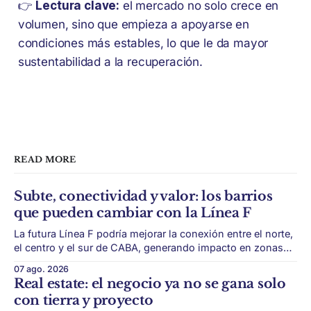
👉
Lectura clave:
el mercado no solo crece en
volumen, sino que empieza a apoyarse en
condiciones más estables, lo que le da mayor
sustentabilidad a la recuperación.
READ MORE
Subte, conectividad y valor: los barrios
que pueden cambiar con la Línea F
La futura Línea F podría mejorar la conexión entre el norte,
el centro y el sur de CABA, generando impacto en zonas
con menor acceso histórico al subte. La infraestructura de
07 ago. 2026
transporte puede cambiar el mapa inmobiliario de una
Real estate: el negocio ya no se gana solo
ciudad. La futura Línea F del subte busca mejorar la
con tierra y proyecto
conexión