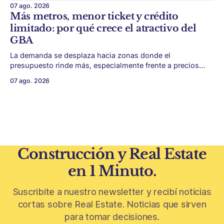
escala y detalles difíciles de replicar. Belgrano conserva
07 ago. 2026
algunas piezas residenciales que cuentan otra historia del
Más metros, menor ticket y crédito
barrio. En medio de torres, edificios nuevos y proyectos
limitado: por qué crece el atractivo del
premium, todavía aparecen casas de más de 100 años
GBA
La demanda se desplaza hacia zonas donde el
presupuesto rinde más, especialmente frente a precios
firmes en CABA y menor acceso al crédito hipotecario. El
07 ago. 2026
Conurbano vuelve a ganar protagonismo en el mapa
inmobiliario. La lógica es simple: con el crédito hipotecario
más limitado y los precios de CABA todavía
Construcción y Real Estate
en 1 Minuto.
Suscribite a nuestro newsletter y recibí noticias
cortas sobre Real Estate. Noticias que sirven
para tomar decisiones.