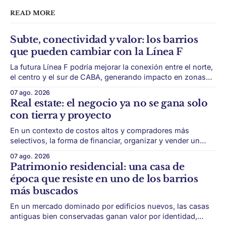
READ MORE
Subte, conectividad y valor: los barrios
que pueden cambiar con la Línea F
La futura Línea F podría mejorar la conexión entre el norte,
el centro y el sur de CABA, generando impacto en zonas
con menor acceso histórico al subte. La infraestructura de
07 ago. 2026
transporte puede cambiar el mapa inmobiliario de una
Real estate: el negocio ya no se gana solo
ciudad. La futura Línea F del subte busca mejorar la
con tierra y proyecto
conexión
En un contexto de costos altos y compradores más
selectivos, la forma de financiar, organizar y vender un
desarrollo puede ser tan importante como la ubicación. El
07 ago. 2026
éxito de un desarrollo inmobiliario ya no depende solo de
Patrimonio residencial: una casa de
conseguir un buen terreno. En un mercado más exigente,
época que resiste en uno de los barrios
la estructura financiera, legal
más buscados
En un mercado dominado por edificios nuevos, las casas
antiguas bien conservadas ganan valor por identidad,