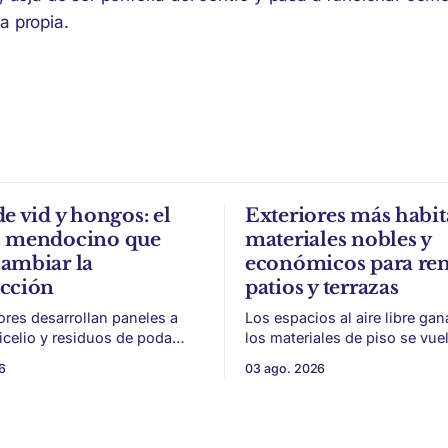
a propia.
de vid y hongos: el
Exteriores más habit
o mendocino que
materiales nobles y
ambiar la
económicos para re
ucción
patios y terrazas
ores desarrollan paneles a
Los espacios al aire libre gan
micelio y residuos de poda
los materiales de piso se vue
a, con potencial para aislación
para sumar uso, durabilidad y
6
03 ago. 2026
acústica de menor impacto
sin encarar una gran obra. Patios,
n
jardines chicos y terrazas se
ivinícola en un material de
protagonistas de la vivienda. Después
 parte de
de años en los que el exterior