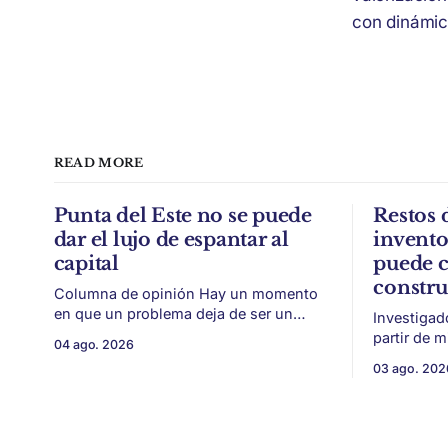
con dinámic
READ MORE
Punta del Este no se puede
Restos 
dar el lujo de espantar al
invent
capital
puede c
constr
Columna de opinión Hay un momento
en que un problema deja de ser un
Investigad
conflicto gremial y pasa a ser un
partir de 
04 ago. 2026
problema de país. Maldonado está en
vitivinícol
03 ago. 202
ese punto, y conviene decirlo sin
térmica y 
rodeos: lo que está en juego en Punta
ambiental. Mendoza puede convertir u
del Este no es una obra, ni una
residuo vit
temporada,
construcción. El desarrollo