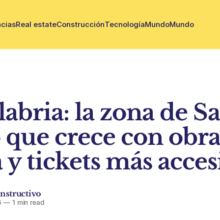
cias
Real estate
Construcción
Tecnología
Mundo
Mundo
labria: la zona de S
o que crece con obr
 y tickets más acces
nstructivo
6
—
1 min read