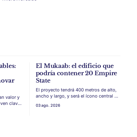
ables:
El Mukaab: el edificio que
podría contener 20 Empire
novar
State
El proyecto tendrá 400 metros de alto,
ancho y largo, y será el ícono central de
an valor y
New Murabba, una nueva pieza urbana
lven clave
03 ago. 2026
vinculada al plan Visión 2030. Arabia
 estética
Saudita avanza con una de las obras
más ambiciosas del urbanismo global.
 volvieron
En el corazón de Riad comenzó la
construcción de El
 era visto