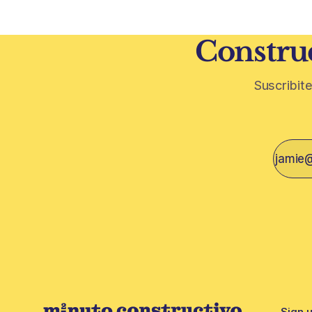
restos de p
vegetativa
Construc
Suscribite
Sign 