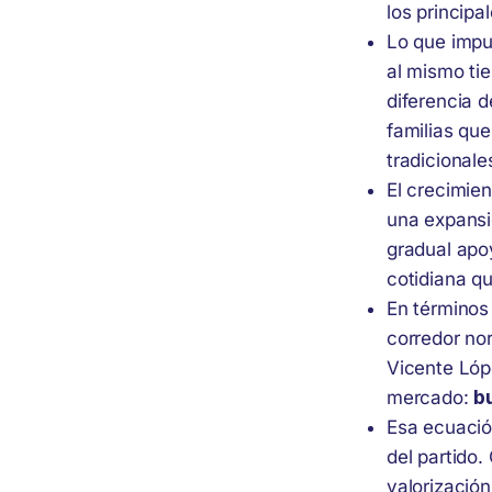
los principa
Lo que impu
al mismo ti
diferencia 
familias que
tradicionale
El crecimien
una expansi
gradual apo
cotidiana q
En términos
corredor nor
Vicente Lóp
mercado:
b
Esa ecuació
del partido
valorizació