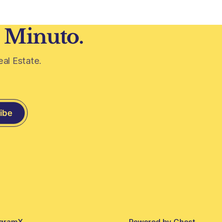
1 Minuto.
eal Estate.
ibe
agram
X
Powered by
Ghost