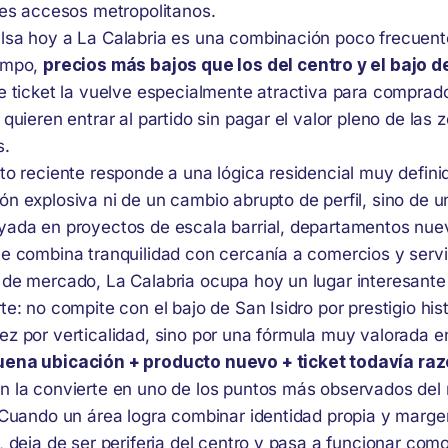
les accesos metropolitanos.
lsa hoy a La Calabria es una combinación poco frecuen
empo,
precios más bajos que los del centro y el bajo d
de ticket la vuelve especialmente atractiva para comprad
 quieren entrar al partido sin pagar el valor pleno de las
s.
to reciente responde a una lógica residencial muy defini
ón explosiva ni de un cambio abrupto de perfil, sino de 
yada en proyectos de escala barrial, departamentos nue
ue combina tranquilidad con cercanía a comercios y servi
 de mercado, La Calabria ocupa hoy un lugar interesante
te: no compite con el bajo de San Isidro por prestigio his
ez por verticalidad, sino por una fórmula muy valorada e
uena ubicación + producto nuevo + ticket todavía ra
n la convierte en uno de los puntos más observados de
. Cuando un área logra combinar identidad propia y marge
n, deja de ser periferia del centro y pasa a funcionar c