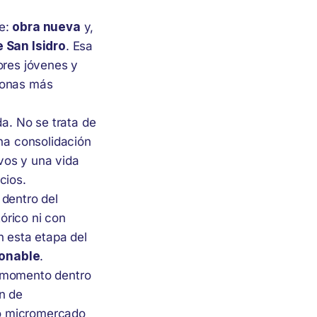
te:
obra nueva
y,
e San Isidro
. Esa
ores jóvenes y
 zonas más
da. No se trata de
una consolidación
vos y una vida
cios.
 dentro del
tórico ni con
n esta etapa del
zonable
.
l momento dentro
n de
omo micromercado