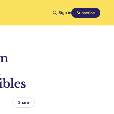
Sign in
Subscribe
an
a
ibles
Share