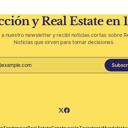
oda de vid y micelio, la parte
como un plus,
 de los
ción y Real Estate en 
 a nuestro newsletter y recibí noticias cortas sobre R
Noticias que sirven para tomar decisiones.
Subscr
up
Tendencias
Real Estate
Construcción
Tecnología
Mundo
Inst