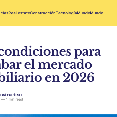
cias
Real estate
Construcción
Tecnología
Mundo
Mundo
 condiciones para
abar el mercado
iliario en 2026
nstructivo
6
—
1 min read