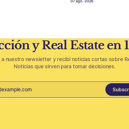
07 ago. 2026
 El éxito de un
escala y detalles difíciles de r
 inmobiliario ya no depende
Belgrano conserva algunas p
seguir un buen terreno. En
residenciales que cuentan otr
 más exigente, la estructura
del barrio. En medio de torres, edificios
 legal
nuevos y proyectos premium,
aparecen casas de más de 10
ción y Real Estate en 
 a nuestro newsletter y recibí noticias cortas sobre R
Noticias que sirven para tomar decisiones.
Subscr