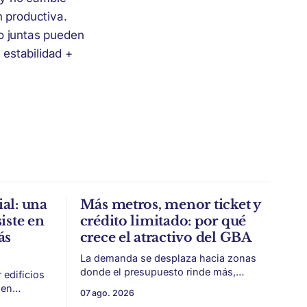
n productiva.
ro juntas pueden
 estabilidad +
al: una
Más metros, menor ticket y
iste en
crédito limitado: por qué
ás
crece el atractivo del GBA
La demanda se desplaza hacia zonas
donde el presupuesto rinde más,
edificios
especialmente frente a precios firmes
ien
07 ago. 2026
en CABA y menor acceso al crédito
identidad,