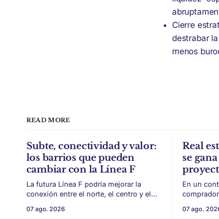
abruptament
Cierre estra
destrabar la
menos buroc
READ MORE
Subte, conectividad y valor:
Real est
los barrios que pueden
se gana 
cambiar con la Línea F
proyec
La futura Línea F podría mejorar la
En un cont
conexión entre el norte, el centro y el
compradore
sur de CABA, generando impacto en
de financi
07 ago. 2026
07 ago. 202
zonas con menor acceso histórico al
desarrollo