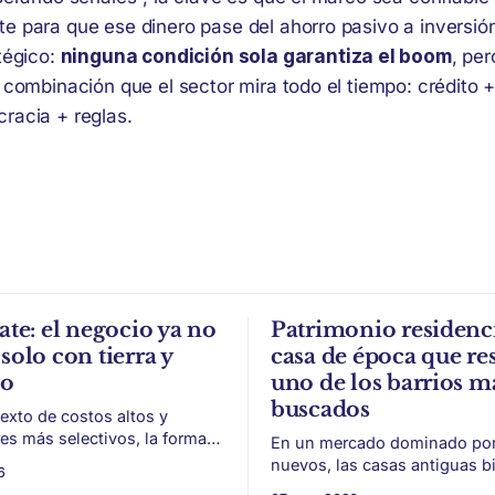
e para que ese dinero pase del ahorro pasivo a inversió
tégico:
ninguna condición sola garantiza el boom
, pe
 combinación que el sector mira todo el tiempo: crédito +
racia + reglas.
ate: el negocio ya no
Patrimonio residenci
solo con tierra y
casa de época que res
to
uno de los barrios m
buscados
exto de costos altos y
s más selectivos, la forma
En un mercado dominado por 
ar, organizar y vender un
nuevos, las casas antiguas b
6
 puede ser tan importante
conservadas ganan valor por 