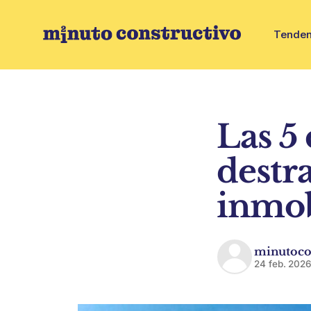
Tenden
Las 5
destr
inmob
minutoco
24 feb. 202