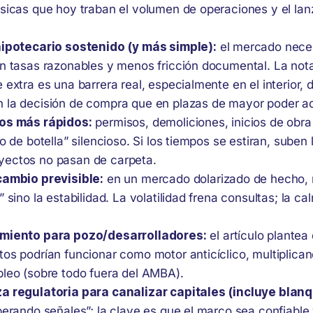
ásicas que hoy traban el volumen de operaciones y el la
hipotecario sostenido (y más simple):
el mercado neces
on tasas razonables y menos fricción documental. La not
 extra es una barrera real, especialmente en el interior, 
 la decisión de compra que en plazas de mayor poder ad
ios más rápidos:
permisos, demoliciones, inicios de obra 
lo de botella” silencioso. Si los tiempos se estiran, suben
ectos no pasan de carpeta.
cambio previsible:
en un mercado dolarizado de hecho, 
” sino la estabilidad. La volatilidad frena consultas; la c
amiento para pozo/desarrolladores:
el artículo plantea
tos podrían funcionar como motor anticíclico, multiplica
pleo (sobre todo fuera del AMBA).
a regulatoria para canalizar capitales (incluye blan
sperando señales”; la clave es que el marco sea confiabl