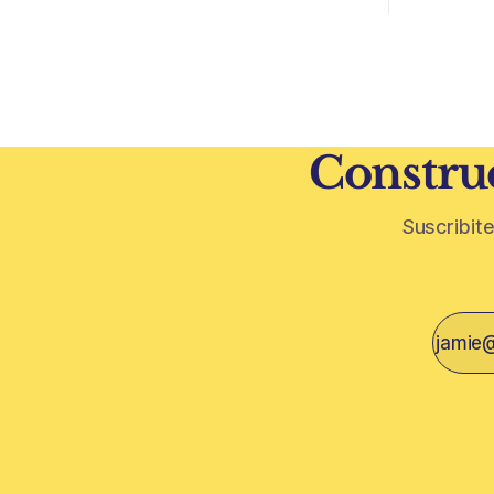
subte. La infraestructura de transporte
como la ubicación.
puede cambiar el mapa inmobiliario de
desarrollo
una ciudad. La futura Línea F del subte
solo de con
busca mejorar la conexión
un mercado
financiera,
Construc
Suscribite