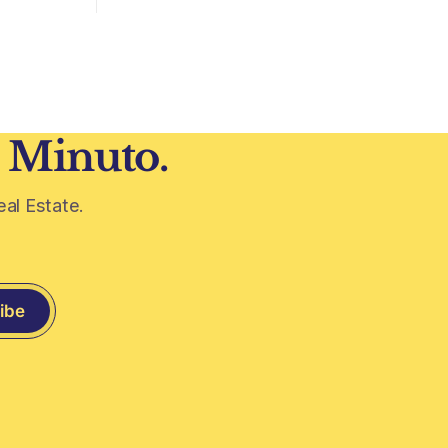
hipotecario. El Conurbano vuelve a
eplicar.
ganar protagonismo en el mapa
iezas
inmobiliario. La lógica es simple: con el
a historia
crédito hipotecario más limitado y los
precios de CABA todavía
 todavía
0 años
1 Minuto.
eal Estate.
ibe