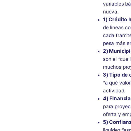
variables b
nueva.
1) Crédito 
de líneas c
cada trámite
pesa más en
2) Municip
son el “cuel
muchos proy
3) Tipo de 
“a qué valor
actividad.
4) Financi
para proyec
oferta y em
5) Confianz
liquidez “e