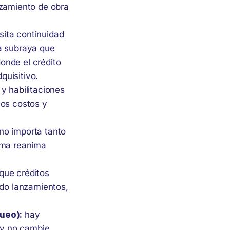
nzamiento de obra
ita continuidad
a subraya que
donde el crédito
quisitivo.
y habilitaciones
 los costos y
no importa tanto
alma reanima
 que créditos
ndo lanzamientos,
queo):
hay
e y no cambie