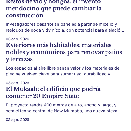
Restos de vid y hongos: el invento
una obra, ni una temporada,
mendocino que puede cambiar la
construcción
Investigadores desarrollan paneles a partir de micelio y
residuos de poda vitivinícola, con potencial para aislación
térmica y acústica de menor impacto ambiental. Mendoza
03 ago. 2026
puede convertir un residuo vitivinícola en un material de
Exteriores más habitables: materiales
construcción. El desarrollo parte de restos de poda de vid
nobles y económicos para renovar patios
y micelio, la parte vegetativa de los
y terrazas
Los espacios al aire libre ganan valor y los materiales de
piso se vuelven clave para sumar uso, durabilidad y
estética sin encarar una gran obra. Patios, jardines chicos
03 ago. 2026
y terrazas se volvieron protagonistas de la vivienda.
El Mukaab: el edificio que podría
Después de años en los que el exterior era visto como un
contener 20 Empire State
plus,
El proyecto tendrá 400 metros de alto, ancho y largo, y
será el ícono central de New Murabba, una nueva pieza
urbana vinculada al plan Visión 2030. Arabia Saudita
03 ago. 2026
avanza con una de las obras más ambiciosas del
urbanismo global. En el corazón de Riad comenzó la