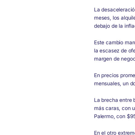
La desaceleració
meses, los alqui
debajo de la infl
Este cambio marc
la escasez de of
margen de negocia
En precios prom
mensuales, un do
La brecha entre 
más caras, con u
Palermo, con $9
En el otro extre