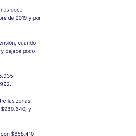
timos doce
bre de 2019 y por
tensión, cuando
 y dejaba poco
5.935
.992.
tre las zonas
n $980.640, y
, con $658.410