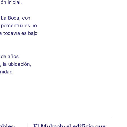
n inicial.
 La Boca, con
 porcentuales no
a todavía es bajo
o de años
, la ubicación,
unidad.
ables:
El Mukaab: el edificio que