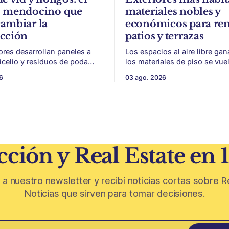
o mendocino que
materiales nobles y
ambiar la
económicos para re
ucción
patios y terrazas
ores desarrollan paneles a
Los espacios al aire libre gan
micelio y residuos de poda
los materiales de piso se vue
a, con potencial para aislación
para sumar uso, durabilidad y
6
03 ago. 2026
acústica de menor impacto
sin encarar una gran obra. Patios,
n
jardines chicos y terrazas se
ivinícola en un material de
protagonistas de la vivienda. Después
 parte de
de años en los que el exterior
oda de vid y micelio, la parte
como un plus,
 de los
ción y Real Estate en 
 a nuestro newsletter y recibí noticias cortas sobre R
Noticias que sirven para tomar decisiones.