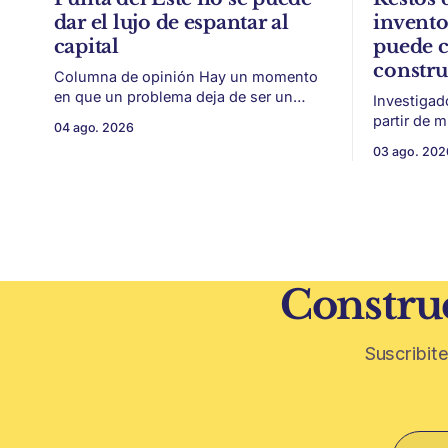
dar el lujo de espantar al
invent
capital
puede c
constr
Columna de opinión Hay un momento
en que un problema deja de ser un
Investigad
conflicto gremial y pasa a ser un
partir de 
04 ago. 2026
problema de país. Maldonado está en
vitivinícol
03 ago. 202
ese punto, y conviene decirlo sin
térmica y 
rodeos: lo que está en juego en Punta
ambiental. Mendoza puede convertir u
del Este no es una obra, ni una
residuo vit
temporada,
construcción. El desarrollo
restos de p
vegetativa
Construc
Suscribite