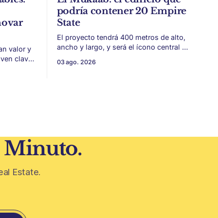
podría contener 20 Empire
novar
State
El proyecto tendrá 400 metros de alto,
ancho y largo, y será el ícono central de
an valor y
New Murabba, una nueva pieza urbana
lven clave
03 ago. 2026
vinculada al plan Visión 2030. Arabia
 estética
Saudita avanza con una de las obras
más ambiciosas del urbanismo global.
 volvieron
En el corazón de Riad comenzó la
construcción de El
 era visto
1 Minuto.
eal Estate.