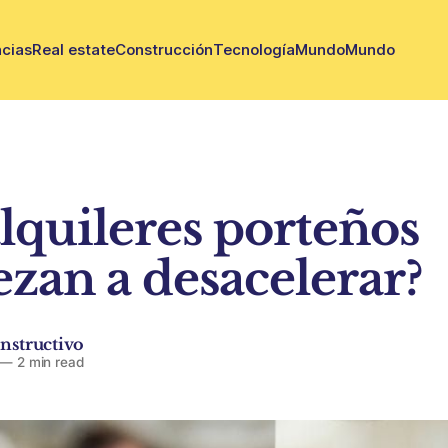
cias
Real estate
Construcción
Tecnología
Mundo
Mundo
alquileres porteños
zan a desacelerar?
nstructivo
—
2 min read