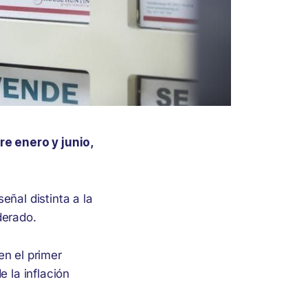
e enero y junio,
eñal distinta a la
derado.
en el primer
 la inflación