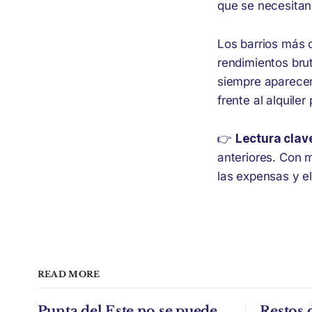
que se necesitan 
Los barrios más
rendimientos bru
siempre aparecen
frente al alquiler 
👉
Lectura clav
anteriores. Con m
las expensas y el
READ MORE
Punta del Este no se puede
Restos 