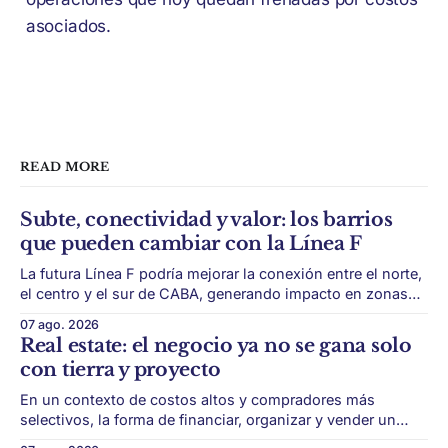
asociados.
READ MORE
Subte, conectividad y valor: los barrios
que pueden cambiar con la Línea F
La futura Línea F podría mejorar la conexión entre el norte,
el centro y el sur de CABA, generando impacto en zonas
con menor acceso histórico al subte. La infraestructura de
07 ago. 2026
transporte puede cambiar el mapa inmobiliario de una
Real estate: el negocio ya no se gana solo
ciudad. La futura Línea F del subte busca mejorar la
con tierra y proyecto
conexión
En un contexto de costos altos y compradores más
selectivos, la forma de financiar, organizar y vender un
desarrollo puede ser tan importante como la ubicación. El