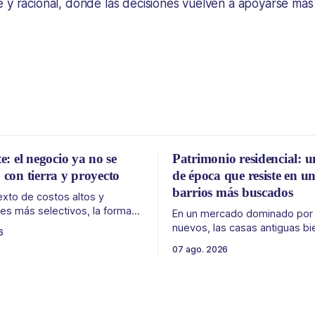
 y racional, donde las decisiones vuelven a apoyarse más 
te: el negocio ya no se
Patrimonio residencial: u
 con tierra y proyecto
de época que resiste en un
barrios más buscados
exto de costos altos y
s más selectivos, la forma
En un mercado dominado por e
r, organizar y vender un
nuevos, las casas antiguas bi
6
 puede ser tan importante
conservadas ganan valor por 
07 ago. 2026
 El éxito de un
escala y detalles difíciles de r
 inmobiliario ya no depende
Belgrano conserva algunas pi
seguir un buen terreno. En
residenciales que cuentan otra
 más exigente, la estructura
del barrio. En medio de torres, edificios
legal
nuevos y proyectos premium,