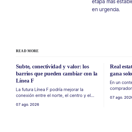
etapa más estable
en urgencia.
READ MORE
Subte, conectividad y valor: los
Real esta
barrios que pueden cambiar con la
gana solo
Línea F
En un cont
compradore
La futura Línea F podría mejorar la
de financia
conexión entre el norte, el centro y el
07 ago. 202
desarrollo
sur de CABA, generando impacto en
07 ago. 2026
como la ubicación.
zonas con menor acceso histórico al
desarrollo
subte. La infraestructura de transporte
solo de con
puede cambiar el mapa inmobiliario de
un mercado
una ciudad. La futura Línea F del subte
financiera, 
busca mejorar la conexión