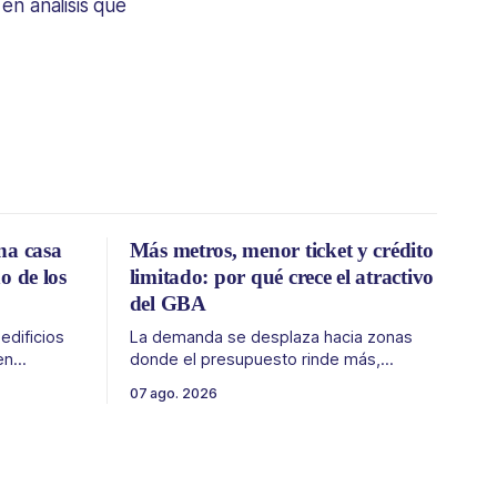
en análisis que
na casa
Más metros, menor ticket y crédito
o de los
limitado: por qué crece el atractivo
del GBA
dificios
La demanda se desplaza hacia zonas
en
donde el presupuesto rinde más,
identidad,
especialmente frente a precios firmes
07 ago. 2026
eplicar.
en CABA y menor acceso al crédito
ezas
hipotecario. El Conurbano vuelve a ganar
 historia
protagonismo en el mapa inmobiliario.
La lógica es simple: con el crédito
 todavía
hipotecario más limitado y los precios