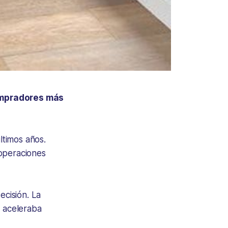
compradores más
ltimos años.
 operaciones
cisión. La
e aceleraba