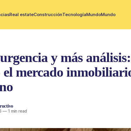
cias
Real estate
Construcción
Tecnología
Mundo
Mundo
rgencia y más análisis:
 el mercado inmobiliari
ino
ructivo
6
—
1 min read