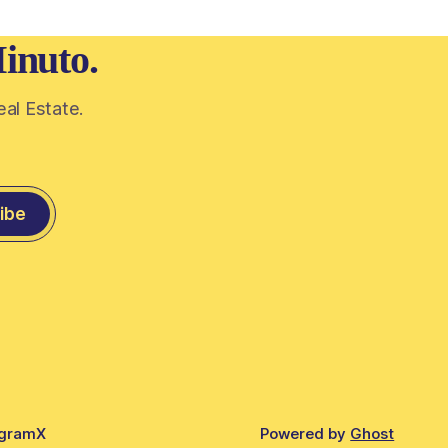
00 años
de CABA todavía
inuto.
eal Estate.
ibe
agram
X
Powered by
Ghost