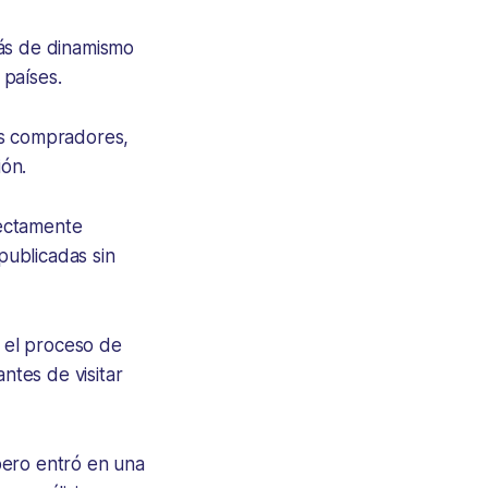
más de dinamismo
 países.
os compradores,
ón.
rectamente
publicadas sin
r el proceso de
tes de visitar
pero entró en una