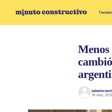
Tenden
Menos u
cambió
argent
minutoconst
18 may. 202