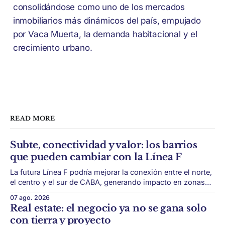
consolidándose como uno de los mercados
inmobiliarios más dinámicos del país, empujado
por Vaca Muerta, la demanda habitacional y el
crecimiento urbano.
READ MORE
Subte, conectividad y valor: los barrios
que pueden cambiar con la Línea F
La futura Línea F podría mejorar la conexión entre el norte,
el centro y el sur de CABA, generando impacto en zonas
con menor acceso histórico al subte. La infraestructura de
07 ago. 2026
transporte puede cambiar el mapa inmobiliario de una
Real estate: el negocio ya no se gana solo
ciudad. La futura Línea F del subte busca mejorar la
con tierra y proyecto
conexión