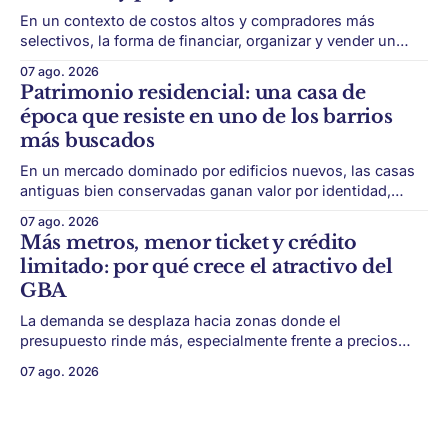
En un contexto de costos altos y compradores más
selectivos, la forma de financiar, organizar y vender un
desarrollo puede ser tan importante como la ubicación. El
07 ago. 2026
éxito de un desarrollo inmobiliario ya no depende solo de
Patrimonio residencial: una casa de
conseguir un buen terreno. En un mercado más exigente,
época que resiste en uno de los barrios
la estructura financiera, legal
más buscados
En un mercado dominado por edificios nuevos, las casas
antiguas bien conservadas ganan valor por identidad,
escala y detalles difíciles de replicar. Belgrano conserva
07 ago. 2026
algunas piezas residenciales que cuentan otra historia del
Más metros, menor ticket y crédito
barrio. En medio de torres, edificios nuevos y proyectos
limitado: por qué crece el atractivo del
premium, todavía aparecen casas de más de 100 años
GBA
La demanda se desplaza hacia zonas donde el
presupuesto rinde más, especialmente frente a precios
firmes en CABA y menor acceso al crédito hipotecario. El
07 ago. 2026
Conurbano vuelve a ganar protagonismo en el mapa
inmobiliario. La lógica es simple: con el crédito hipotecario
más limitado y los precios de CABA todavía