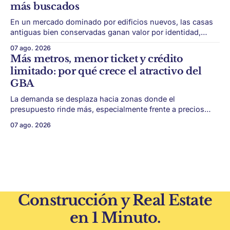
más buscados
En un mercado dominado por edificios nuevos, las casas
antiguas bien conservadas ganan valor por identidad,
escala y detalles difíciles de replicar. Belgrano conserva
07 ago. 2026
algunas piezas residenciales que cuentan otra historia del
Más metros, menor ticket y crédito
barrio. En medio de torres, edificios nuevos y proyectos
limitado: por qué crece el atractivo del
premium, todavía aparecen casas de más de 100 años
GBA
La demanda se desplaza hacia zonas donde el
presupuesto rinde más, especialmente frente a precios
firmes en CABA y menor acceso al crédito hipotecario. El
07 ago. 2026
Conurbano vuelve a ganar protagonismo en el mapa
inmobiliario. La lógica es simple: con el crédito hipotecario
más limitado y los precios de CABA todavía
Construcción y Real Estate
en 1 Minuto.