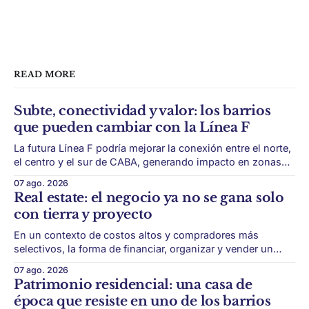
READ MORE
Subte, conectividad y valor: los barrios
que pueden cambiar con la Línea F
La futura Línea F podría mejorar la conexión entre el norte,
el centro y el sur de CABA, generando impacto en zonas
con menor acceso histórico al subte. La infraestructura de
07 ago. 2026
transporte puede cambiar el mapa inmobiliario de una
Real estate: el negocio ya no se gana solo
ciudad. La futura Línea F del subte busca mejorar la
con tierra y proyecto
conexión
En un contexto de costos altos y compradores más
selectivos, la forma de financiar, organizar y vender un
desarrollo puede ser tan importante como la ubicación. El
07 ago. 2026
éxito de un desarrollo inmobiliario ya no depende solo de
Patrimonio residencial: una casa de
conseguir un buen terreno. En un mercado más exigente,
época que resiste en uno de los barrios
la estructura financiera, legal