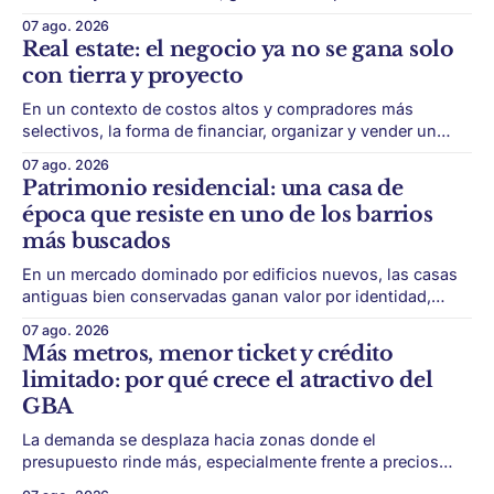
con menor acceso histórico al subte. La infraestructura de
07 ago. 2026
transporte puede cambiar el mapa inmobiliario de una
Real estate: el negocio ya no se gana solo
ciudad. La futura Línea F del subte busca mejorar la
con tierra y proyecto
conexión
En un contexto de costos altos y compradores más
selectivos, la forma de financiar, organizar y vender un
desarrollo puede ser tan importante como la ubicación. El
07 ago. 2026
éxito de un desarrollo inmobiliario ya no depende solo de
Patrimonio residencial: una casa de
conseguir un buen terreno. En un mercado más exigente,
época que resiste en uno de los barrios
la estructura financiera, legal
más buscados
En un mercado dominado por edificios nuevos, las casas
antiguas bien conservadas ganan valor por identidad,
escala y detalles difíciles de replicar. Belgrano conserva
07 ago. 2026
algunas piezas residenciales que cuentan otra historia del
Más metros, menor ticket y crédito
barrio. En medio de torres, edificios nuevos y proyectos
limitado: por qué crece el atractivo del
premium, todavía aparecen casas de más de 100 años
GBA
La demanda se desplaza hacia zonas donde el
presupuesto rinde más, especialmente frente a precios
firmes en CABA y menor acceso al crédito hipotecario. El