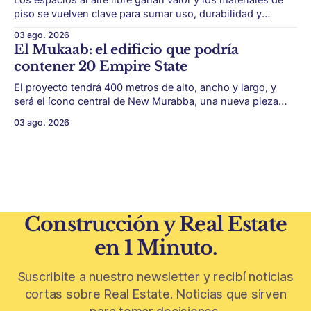
piso se vuelven clave para sumar uso, durabilidad y
estética sin encarar una gran obra. Patios, jardines chicos
03 ago. 2026
y terrazas se volvieron protagonistas de la vivienda.
El Mukaab: el edificio que podría
Después de años en los que el exterior era visto como un
contener 20 Empire State
plus,
El proyecto tendrá 400 metros de alto, ancho y largo, y
será el ícono central de New Murabba, una nueva pieza
urbana vinculada al plan Visión 2030. Arabia Saudita
03 ago. 2026
avanza con una de las obras más ambiciosas del
urbanismo global. En el corazón de Riad comenzó la
construcción de El
Construcción y Real Estate
en 1 Minuto.
Suscribite a nuestro newsletter y recibí noticias
cortas sobre Real Estate. Noticias que sirven