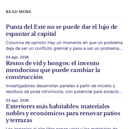
READ MORE
Punta del Este no se puede dar el lujo de
espantar al capital
Columna de opinión Hay un momento en que un problema
deja de ser un conflicto gremial y pasa a ser un problema
de país. Maldonado está en ese punto, y conviene decirlo
04 ago. 2026
sin rodeos: lo que está en juego en Punta del Este no es
Restos de vid y hongos: el invento
una obra, ni una temporada,
mendocino que puede cambiar la
construcción
Investigadores desarrollan paneles a partir de micelio y
residuos de poda vitivinícola, con potencial para aislación
térmica y acústica de menor impacto ambiental. Mendoza
03 ago. 2026
puede convertir un residuo vitivinícola en un material de
Exteriores más habitables: materiales
construcción. El desarrollo parte de restos de poda de vid
nobles y económicos para renovar patios
y micelio, la parte vegetativa de los
y terrazas
Los espacios al aire libre ganan valor y los materiales de