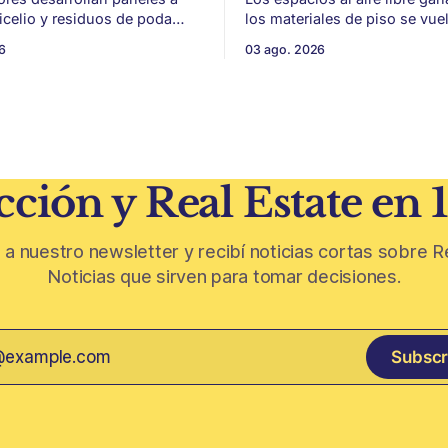
micelio y residuos de poda
los materiales de piso se vue
a, con potencial para aislación
para sumar uso, durabilidad y
6
03 ago. 2026
acústica de menor impacto
sin encarar una gran obra. Patios,
n
jardines chicos y terrazas se
ivinícola en un material de
protagonistas de la vivienda. Después
 parte de
de años en los que el exterior
oda de vid y micelio, la parte
como un plus,
 de los
ción y Real Estate en 
 a nuestro newsletter y recibí noticias cortas sobre R
Noticias que sirven para tomar decisiones.
Subscr