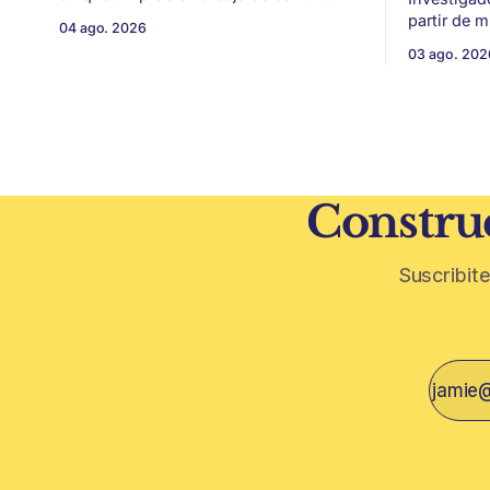
conflicto gremial y pasa a ser un
partir de 
04 ago. 2026
problema de país. Maldonado está en
vitivinícol
03 ago. 202
ese punto, y conviene decirlo sin
térmica y 
rodeos: lo que está en juego en Punta
ambiental. Mendoza puede convertir u
del Este no es una obra, ni una
residuo vit
temporada,
construcción. El desarrollo
restos de p
vegetativa
Construc
Suscribite