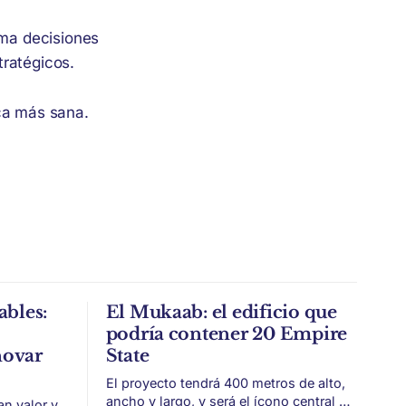
ma decisiones
tratégicos.
ica más sana.
ables:
El Mukaab: el edificio que
podría contener 20 Empire
novar
State
El proyecto tendrá 400 metros de alto,
ancho y largo, y será el ícono central de
an valor y