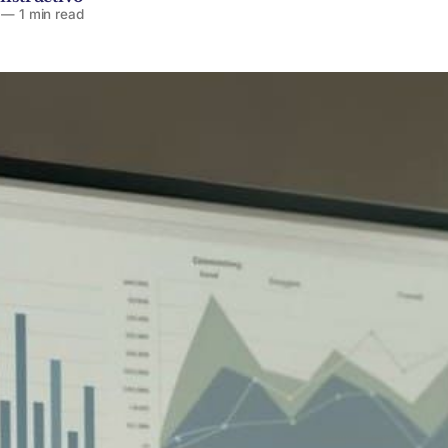
—
1 min read