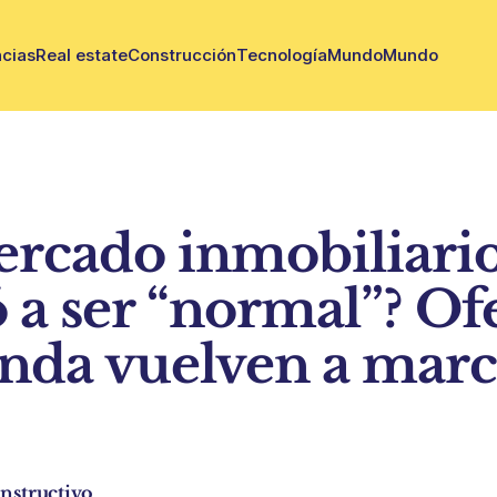
cias
Real estate
Construcción
Tecnología
Mundo
Mundo
ercado inmobiliari
 a ser “normal”? Of
da vuelven a marca
nstructivo