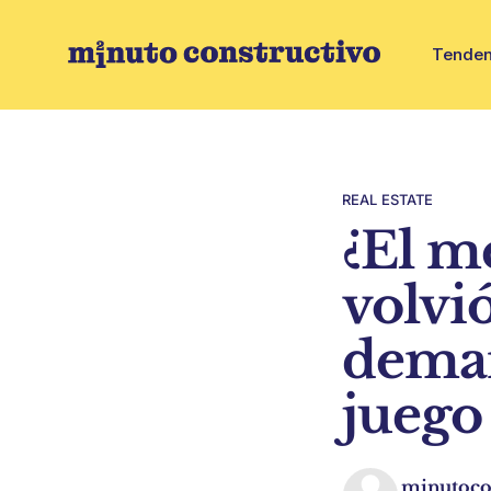
Tenden
REAL ESTATE
¿El m
volvió
deman
juego
minutoco