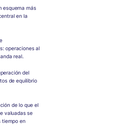
 un esquema más
entral en la
e
s: operaciones al
anda real.
uperación del
os de equilibrio
ción de lo que el
te valuadas se
s tiempo en