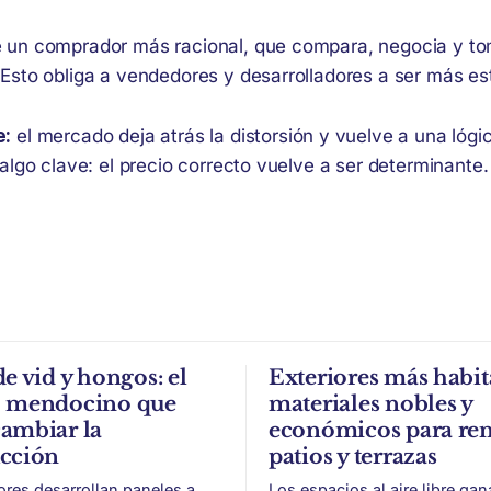
 un comprador más racional, que compara, negocia y to
Esto obliga a vendedores y desarrolladores a ser más es
e:
el mercado deja atrás la distorsión y vuelve a una lóg
algo clave: el precio correcto vuelve a ser determinante.
de vid y hongos: el
Exteriores más habit
o mendocino que
materiales nobles y
ambiar la
económicos para re
ucción
patios y terrazas
ores desarrollan paneles a
Los espacios al aire libre gan