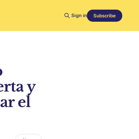
Sign in
Subscribe
o
erta y
r el