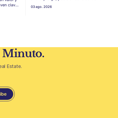
New Murabba, una nueva pieza urbana
lven clave
03 ago. 2026
vinculada al plan Visión 2030. Arabia
 estética
Saudita avanza con una de las obras
más ambiciosas del urbanismo global.
 volvieron
En el corazón de Riad comenzó la
construcción de El
 era visto
1 Minuto.
eal Estate.
ibe